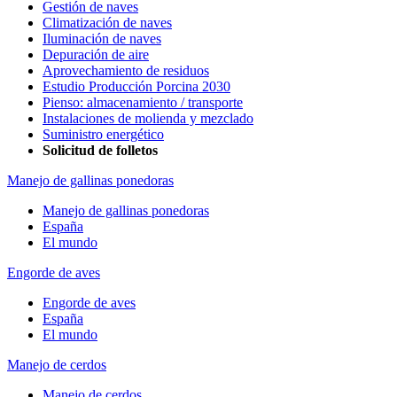
Gestión de naves
Climatización de naves
Iluminación de naves
Depuración de aire
Aprovechamiento de residuos
Estudio Producción Porcina 2030
Pienso: almacenamiento / transporte
Instalaciones de molienda y mezclado
Suministro energético
Solicitud de folletos
Manejo de gallinas ponedoras
Manejo de gallinas ponedoras
España
El mundo
Engorde de aves
Engorde de aves
España
El mundo
Manejo de cerdos
Manejo de cerdos