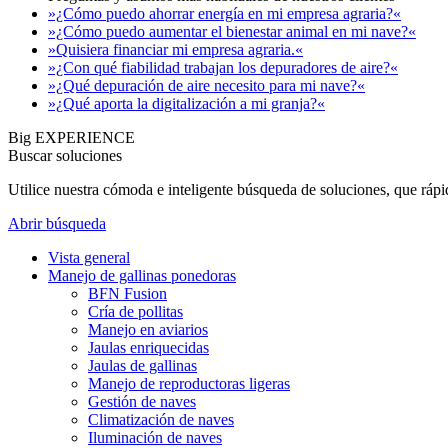
»¿Cómo puedo ahorrar energía en mi empresa agraria?«
»¿Cómo puedo aumentar el bienestar animal en mi nave?«
»Quisiera financiar mi empresa agraria.«
»¿Con qué fiabilidad trabajan los depuradores de aire?«
»¿Qué depuración de aire necesito para mi nave?«
»¿Qué aporta la digitalización a mi granja?«
Big EXPERIENCE
Buscar soluciones
Utilice nuestra cómoda e inteligente búsqueda de soluciones, que ráp
Abrir búsqueda
Vista general
Manejo de gallinas ponedoras
BFN Fusion
Cría de pollitas
Manejo en aviarios
Jaulas enriquecidas
Jaulas de gallinas
Manejo de reproductoras ligeras
Gestión de naves
Climatización de naves
Iluminación de naves