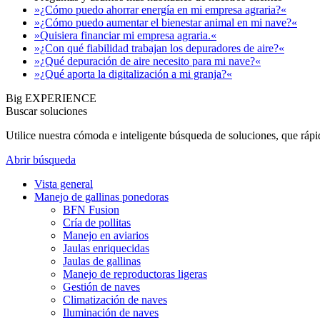
»¿Cómo puedo ahorrar energía en mi empresa agraria?«
»¿Cómo puedo aumentar el bienestar animal en mi nave?«
»Quisiera financiar mi empresa agraria.«
»¿Con qué fiabilidad trabajan los depuradores de aire?«
»¿Qué depuración de aire necesito para mi nave?«
»¿Qué aporta la digitalización a mi granja?«
Big EXPERIENCE
Buscar soluciones
Utilice nuestra cómoda e inteligente búsqueda de soluciones, que ráp
Abrir búsqueda
Vista general
Manejo de gallinas ponedoras
BFN Fusion
Cría de pollitas
Manejo en aviarios
Jaulas enriquecidas
Jaulas de gallinas
Manejo de reproductoras ligeras
Gestión de naves
Climatización de naves
Iluminación de naves