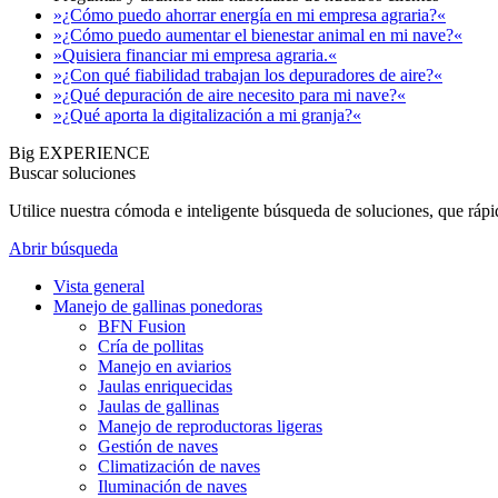
»¿Cómo puedo ahorrar energía en mi empresa agraria?«
»¿Cómo puedo aumentar el bienestar animal en mi nave?«
»Quisiera financiar mi empresa agraria.«
»¿Con qué fiabilidad trabajan los depuradores de aire?«
»¿Qué depuración de aire necesito para mi nave?«
»¿Qué aporta la digitalización a mi granja?«
Big EXPERIENCE
Buscar soluciones
Utilice nuestra cómoda e inteligente búsqueda de soluciones, que ráp
Abrir búsqueda
Vista general
Manejo de gallinas ponedoras
BFN Fusion
Cría de pollitas
Manejo en aviarios
Jaulas enriquecidas
Jaulas de gallinas
Manejo de reproductoras ligeras
Gestión de naves
Climatización de naves
Iluminación de naves