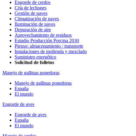
Engorde de cerdos
Cría de lechones
Gestión de naves
Climatización de naves
Iluminación de naves
Depuración de aire
Aprovechamiento de residuos
Estudio Producción Porcina 2030
Pienso: almacenamiento / transporte
Instalaciones de molienda y mezclado
Suministro energético
Solicitud de folletos
Manejo de gallinas ponedoras
Manejo de gallinas ponedoras
España
El mundo
Engorde de aves
Engorde de aves
España
El mundo
Manejo de cerdos