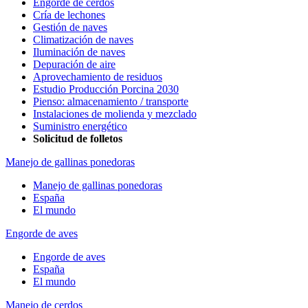
Engorde de cerdos
Cría de lechones
Gestión de naves
Climatización de naves
Iluminación de naves
Depuración de aire
Aprovechamiento de residuos
Estudio Producción Porcina 2030
Pienso: almacenamiento / transporte
Instalaciones de molienda y mezclado
Suministro energético
Solicitud de folletos
Manejo de gallinas ponedoras
Manejo de gallinas ponedoras
España
El mundo
Engorde de aves
Engorde de aves
España
El mundo
Manejo de cerdos