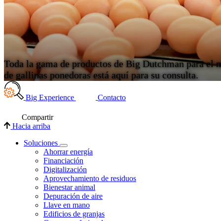
Toda la gama de productos de Big Dutchman para el 
de gallinas ponedoras está aquí para su consulta.
Big Experience
Contacto
Compartir
Hacia arriba
Soluciones
Ahorrar energía
Financiación
Digitalización
Aprovechamiento de residuos
Bienestar animal
Depuración de aire
Llave en mano
Edificios de granjas