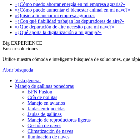
»¿Cómo puedo ahorrar energía en mi empresa agraria?«
»¿Cómo puedo aumentar el bienestar animal en mi nave?«
»Quisiera financiar mi empresa agraria.«
»¿Con qué fiabilidad trabajan los depuradores de aire?«
»¿Qué depuración de aire necesito para mi nave?«
»¿Qué aporta la digitalización a mi granja?«
Big EXPERIENCE
Buscar soluciones
Utilice nuestra cómoda e inteligente búsqueda de soluciones, que ráp
Abrir búsqueda
Vista general
Manejo de gallinas ponedoras
BFN Fusion
Cría de pollitas
Manejo en aviarios
Jaulas enriquecidas
Jaulas de gallinas
Manejo de reproductoras ligeras
Gestión de naves
Climatización de naves
Iluminación de naves