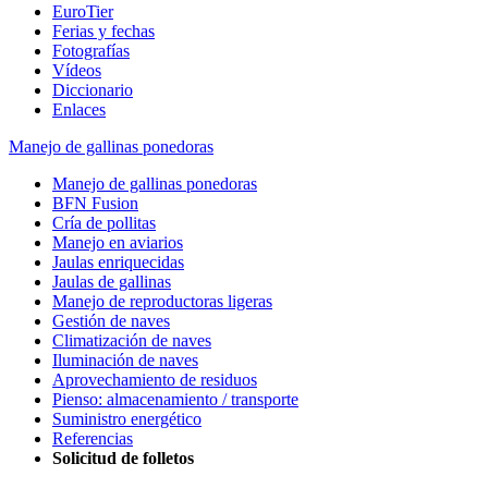
EuroTier
Ferias y fechas
Fotografías
Vídeos
Diccionario
Enlaces
Manejo de gallinas ponedoras
Manejo de gallinas ponedoras
BFN Fusion
Cría de pollitas
Manejo en aviarios
Jaulas enriquecidas
Jaulas de gallinas
Manejo de reproductoras ligeras
Gestión de naves
Climatización de naves
Iluminación de naves
Aprovechamiento de residuos
Pienso: almacenamiento / transporte
Suministro energético
Referencias
Solicitud de folletos