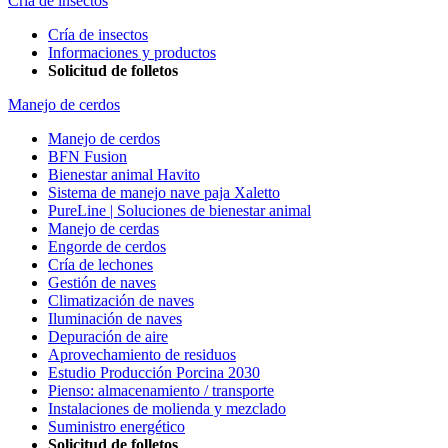
Cría de insectos
Cría de insectos
Informaciones y productos
Solicitud de folletos
Manejo de cerdos
Manejo de cerdos
BFN Fusion
Bienestar animal Havito
Sistema de manejo nave paja Xaletto
PureLine | Soluciones de bienestar animal
Manejo de cerdas
Engorde de cerdos
Cría de lechones
Gestión de naves
Climatización de naves
Iluminación de naves
Depuración de aire
Aprovechamiento de residuos
Estudio Producción Porcina 2030
Pienso: almacenamiento / transporte
Instalaciones de molienda y mezclado
Suministro energético
Solicitud de folletos