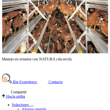
N
Manejo en aviarios con NATURA cría-recría
Big Experience
Contacto
Compartir
Hacia arriba
Soluciones
Ahorrar energía