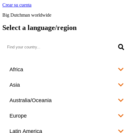
Crear su cuenta
Big Dutchman worldwide
Select a language/region
Africa
Algeria
Asia
العربية
Afghanistan
Australia/Oceania
Angola
English
www.bigdutchman.co.za
Australia
Europe
Bangladesh
Benin
www.bigdutchman.asia
www.bigdutchman.asia
Français
Albania
Latin America
Fiji