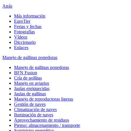
Atrás
Más información
EuroTier
Ferias y fechas
Fotografías
Vídeos
Diccionario
Enlaces
Manejo de gallinas ponedoras
Manejo de gallinas ponedoras
BFN Fusion
Cría de pollitas
Manejo en aviarios
Jaulas enriquecidas
Jaulas de gallinas
Manejo de reproductoras ligeras
Gestión de naves
Climatización de naves
Iluminación de naves
Aprovechamiento de residuos
Pienso: almacenamiento / transporte
Suministro energético