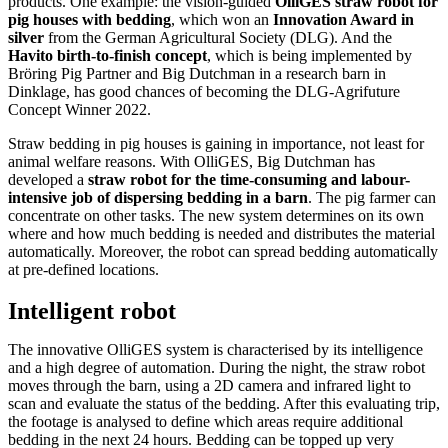
products. One example: the vision-guided
OlliGES straw robot for
pig houses with bedding
, which won an
Innovation Award in
silver
from the German Agricultural Society (DLG). And the
Havito birth-to-finish concept
, which is being implemented by
Bröring Pig Partner and Big Dutchman in a research barn in
Dinklage, has good chances of becoming the DLG-Agrifuture
Concept Winner 2022.
Straw bedding in pig houses is gaining in importance, not least for
animal welfare reasons. With OlliGES, Big Dutchman has
developed a
straw robot for the time-consuming and labour-
intensive job of dispersing bedding in a barn
. The pig farmer can
concentrate on other tasks. The new system determines on its own
where and how much bedding is needed and distributes the material
automatically. Moreover, the robot can spread bedding automatically
at pre-defined locations.
Intelligent robot
The innovative OlliGES system is characterised by its intelligence
and a high degree of automation. During the night, the straw robot
moves through the barn, using a 2D camera and infrared light to
scan and evaluate the status of the bedding. After this evaluating trip,
the footage is analysed to define which areas require additional
bedding in the next 24 hours. Bedding can be topped up very