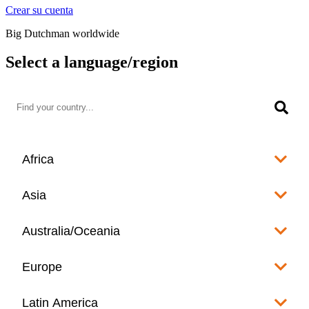
Crear su cuenta
Big Dutchman worldwide
Select a language/region
Africa
Algeria
Asia
العربية
Afghanistan
Australia/Oceania
Angola
English
www.bigdutchman.co.za
Australia
Europe
Bangladesh
Benin
www.bigdutchman.asia
www.bigdutchman.asia
Français
Albania
Latin America
Fiji