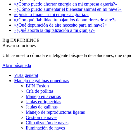
»¿Cómo puedo ahorrar energía en mi empresa agraria?«
»¿Cómo puedo aumentar el bienestar animal en mi nave?«
»Quisiera financiar mi empresa agraria.«
»¿Con qué fiabilidad trabajan los depuradores de aire?«
»¿Qué depuración de aire necesito para mi nave?«
»¿Qué aporta la digitalización a mi granja?«
Big EXPERIENCE
Buscar soluciones
Utilice nuestra cómoda e inteligente búsqueda de soluciones, que ráp
Abrir búsqueda
Vista general
Manejo de gallinas ponedoras
BFN Fusion
Cría de pollitas
Manejo en aviarios
Jaulas enriquecidas
Jaulas de gallinas
Manejo de reproductoras ligeras
Gestión de naves
Climatización de naves
Iluminación de naves