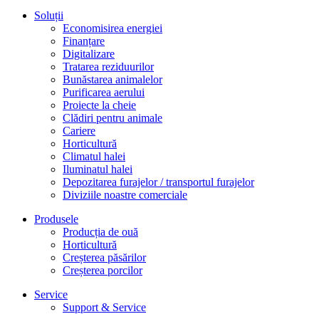
Soluții
Economisirea energiei
Finanțare
Digitalizare
Tratarea reziduurilor
Bunăstarea animalelor
Purificarea aerului
Proiecte la cheie
Clădiri pentru animale
Cariere
Horticultură
Climatul halei
Iluminatul halei
Depozitarea furajelor / transportul furajelor
Diviziile noastre comerciale
Produsele
Producția de ouă
Horticultură
Creșterea păsărilor
Creșterea porcilor
Service
Support & Service