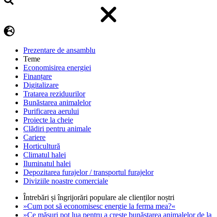
Prezentare de ansamblu
Teme
Economisirea energiei
Finanțare
Digitalizare
Tratarea reziduurilor
Bunăstarea animalelor
Purificarea aerului
Proiecte la cheie
Clădiri pentru animale
Cariere
Horticultură
Climatul halei
Iluminatul halei
Depozitarea furajelor / transportul furajelor
Diviziile noastre comerciale
Întrebări și îngrijorări populare ale clienților noștri
»Cum pot să economisesc energie la ferma mea?«
»Ce măsuri pot lua pentru a crește bunăstarea animalelor de la