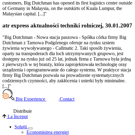
customers, Big Dutchman has opened its first logistics centre outside
of Germany in Malaysia, on the outskirts of Kuala Lumpur, the
Malaysian capital. [...]"
atr express aktualności techniki rolniczej, 30.01.2007
"Big Dutchman - Nowa stacja paszowa - Spółka córka firmy Big
Dutchman z Tarnowa Podgórnego oferuje na rynku szstem
żywienia wywoływanego - Callmatic 2. Taki sposób żywienia,
oparty na transpoderach dla loch utrzymywanych grupowo, jest
dostępny na rynku już od 25 lat, jednak firma z Tarnowa była jedną
z pierwszych w tej branży, która zaprojektowała technologię oray
urządzenia i oprogramowanie do całego systemu. W praktyce stacja
firmy Big Dutchman pozwala na prowadzenie systematycznych
codziennych czynności, aby zakłócenia i usterki były minimalne.
[...]"
Big Experience
Contact
Distribuie
La început
Soluții
Economisirea energiei