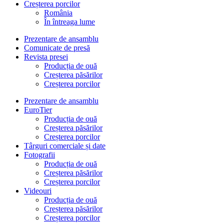
Creșterea porcilor
România
În întreaga lume
Prezentare de ansamblu
Comunicate de presă
Revista presei
Producția de ouă
Creșterea păsărilor
Creșterea porcilor
Prezentare de ansamblu
EuroTier
Producția de ouă
Creșterea păsărilor
Creșterea porcilor
Târguri comerciale și date
Fotografii
Producția de ouă
Creșterea păsărilor
Creșterea porcilor
Videouri
Producția de ouă
Creșterea păsărilor
Creșterea porcilor