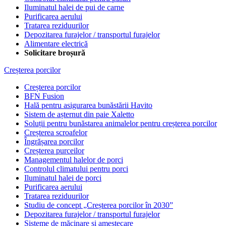
Iluminatul halei de pui de carne
Purificarea aerului
Tratarea reziduurilor
Depozitarea furajelor / transportul furajelor
Alimentare electrică
Solicitare broșură
Creșterea porcilor
Creșterea porcilor
BFN Fusion
Hală pentru asigurarea bunăstării Havito
Sistem de așternut din paie Xaletto
Soluții pentru bunăstarea animalelor pentru creșterea porcilor
Creșterea scroafelor
Îngrășarea porcilor
Creșterea purceilor
Managementul halelor de porci
Controlul climatului pentru porci
Iluminatul halei de porci
Purificarea aerului
Tratarea reziduurilor
Studiu de concept „Creșterea porcilor în 2030”
Depozitarea furajelor / transportul furajelor
Sisteme de măcinare și amestecare