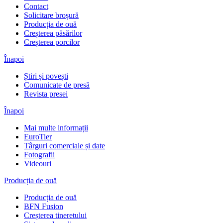
Contact
Solicitare broșură
Producția de ouă
Creșterea păsărilor
Creșterea porcilor
Înapoi
Știri și povești
Comunicate de presă
Revista presei
Înapoi
Mai multe informații
EuroTier
Târguri comerciale și date
Fotografii
Videouri
Producția de ouă
Producția de ouă
BFN Fusion
Creșterea tineretului