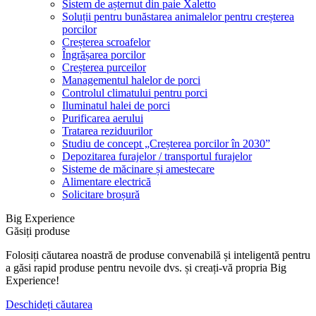
Sistem de așternut din paie Xaletto
Soluții pentru bunăstarea animalelor pentru creșterea
porcilor
Creșterea scroafelor
Îngrășarea porcilor
Creșterea purceilor
Managementul halelor de porci
Controlul climatului pentru porci
Iluminatul halei de porci
Purificarea aerului
Tratarea reziduurilor
Studiu de concept „Creșterea porcilor în 2030”
Depozitarea furajelor / transportul furajelor
Sisteme de măcinare și amestecare
Alimentare electrică
Solicitare broșură
Big Experience
Găsiți produse
Folosiți căutarea noastră de produse convenabilă și inteligentă pentru
a găsi rapid produse pentru nevoile dvs. și creați-vă propria Big
Experience!
Deschideți căutarea