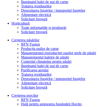
Iluminatul halei de pui de carne
Tratarea reziduurilor
Depozitarea furajelor / transportul furajelor
Alimentare electrică
Solicitare broșură
Horticultură
Toate informațiile și produsele
Solicitare broșură
Creșterea păsărilor
BFN Fusion
Producția puilor de carne
Managementul reproducției raselor grele de păsări
Managementul halelor de păsări
Controlul climatului pentru păsări
Iluminatul halei de pui de carne
Purificarea aerului
Tratarea reziduurilor
Depozitarea furajelor / transportul furajelor
Alimentare electrică
Solicitare broșură
Creșterea porcilor
BFN Fusion
Hală pentru asigurarea bunăstării Havito