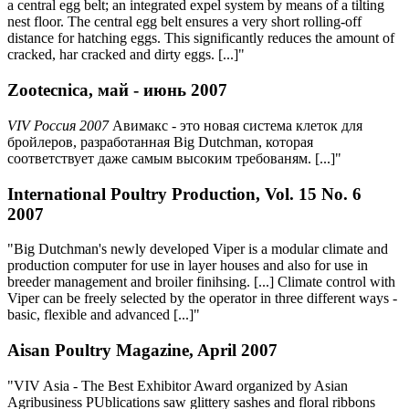
a central egg belt; an integrated expel system by means of a tilting
nest floor. The central egg belt ensures a very short rolling-off
distance for hatching eggs. This significantly reduces the amount of
cracked, har cracked and dirty eggs. [...]"
Zootecnica, май - июнь 2007
VIV Россия 2007
Авимакс - это новая система клеток для
бройлеров, разработанная Big Dutchman, которая
соответствует даже самым высоким требованям. [...]"
International Poultry Production, Vol. 15 No. 6
2007
"Big Dutchman's newly developed Viper is a modular climate and
production computer for use in layer houses and also for use in
breeder management and broiler finihsing. [...] Climate control with
Viper can be freely selected by the operator in three different ways -
basic, flexible and advanced [...]"
Aisan Poultry Magazine, April 2007
"VIV Asia - The Best Exhibitor Award organized by Asian
Agribusiness PUblications saw glittery sashes and floral ribbons