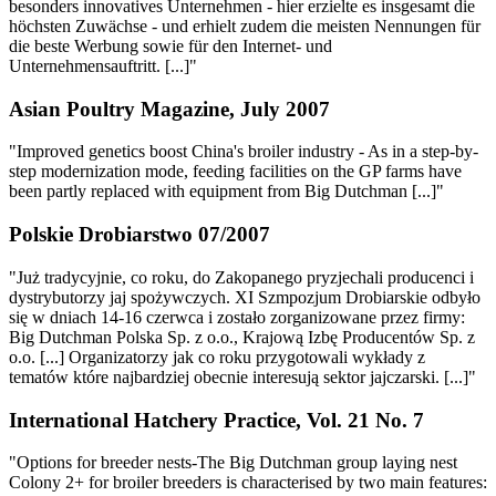
besonders innovatives Unternehmen - hier erzielte es insgesamt die
höchsten Zuwächse - und erhielt zudem die meisten Nennungen für
die beste Werbung sowie für den Internet- und
Unternehmensauftritt. [...]"
Asian Poultry Magazine, July 2007
"Improved genetics boost China's broiler industry - As in a step-by-
step modernization mode, feeding facilities on the GP farms have
been partly replaced with equipment from Big Dutchman [...]"
Polskie Drobiarstwo 07/2007
"Już tradycyjnie, co roku, do Zakopanego pryzjechali producenci i
dystrybutorzy jaj spożywczych. XI Szmpozjum Drobiarskie odbyło
się w dniach 14-16 czerwca i zostało zorganizowane przez firmy:
Big Dutchman Polska Sp. z o.o., Krajową Izbę Producentów Sp. z
o.o. [...] Organizatorzy jak co roku przygotowali wykłady z
tematów które najbardziej obecnie interesują sektor jajczarski. [...]"
International Hatchery Practice, Vol. 21 No. 7
"Options for breeder nests-The Big Dutchman group laying nest
Colony 2+ for broiler breeders is characterised by two main features: