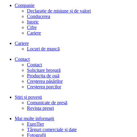
Companie
Declarație de misiune și de valori
Conducerea
Istoric
Cifre
Cariere
Cariere
Locuri de muncă
Contact
Contact
Solicitare broșură
Producția de ouă
Creșterea păsărilor
Creșterea porcilor
Știri și povești
Comunicate de presă
Revista presei
Mai multe informații
EuroTier
Târguri comerciale și date
Fotografii