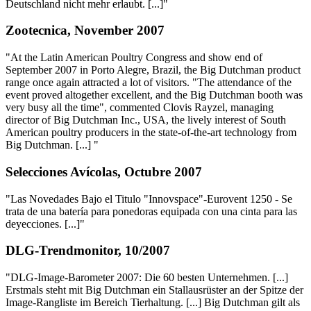
Deutschland nicht mehr erlaubt. [...]"
Zootecnica, November 2007
"At the Latin American Poultry Congress and show end of
September 2007 in Porto Alegre, Brazil, the Big Dutchman product
range once again attracted a lot of visitors. "The attendance of the
event proved altogether excellent, and the Big Dutchman booth was
very busy all the time", commented Clovis Rayzel, managing
director of Big Dutchman Inc., USA, the lively interest of South
American poultry producers in the state-of-the-art technology from
Big Dutchman. [...] "
Selecciones Avícolas, Octubre 2007
"Las Novedades Bajo el Titulo "Innovspace"-Eurovent 1250 - Se
trata de una batería para ponedoras equipada con una cinta para las
deyecciones. [...]"
DLG-Trendmonitor, 10/2007
"DLG-Image-Barometer 2007: Die 60 besten Unternehmen. [...]
Erstmals steht mit Big Dutchman ein Stallausrüster an der Spitze der
Image-Rangliste im Bereich Tierhaltung. [...] Big Dutchman gilt als