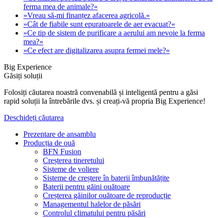
ferma mea de animale?«
»Vreau să-mi finanțez afacerea agricolă.«
»Cât de fiabile sunt epuratoarele de aer evacuat?«
»Ce tip de sistem de purificare a aerului am nevoie la ferma
mea?«
»Ce efect are digitalizarea asupra fermei mele?«
Big Experience
Găsiți soluții
Folosiți căutarea noastră convenabilă și inteligentă pentru a găsi
rapid soluții la întrebările dvs. și creați-vă propria Big Experience!
Deschideți căutarea
Prezentare de ansamblu
Producția de ouă
BFN Fusion
Creșterea tineretului
Sisteme de voliere
Sisteme de creștere în baterii îmbunătățite
Baterii pentru găini ouătoare
Creșterea găinilor ouătoare de reproducție
Managementul halelor de păsări
Controlul climatului pentru păsări