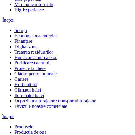
Mai multe informații
Big Experience
Înapoi
Soluții
Economisirea energiei
Finanțare
Digitalizare
Tratarea reziduurilor
Bunăstarea animalelor
Purificarea aerului
Proiecte la cheie
Clădiri pentru animale
Cariere
Horticultură
Climatul halei
Iluminatul halei
Depozitarea furajelor / transportul furajelor
Diviziile noastre comerciale
Înapoi
Produsele
Producția de ouă