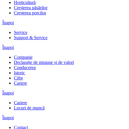
Horticultură
Creșterea păsărilor
Creșterea porcilor
Înapoi
Service
Support & Service
Înapoi
Companie
Declarație de misiune și de valori
Conducerea
Istoric
Cifre
Cariere
Înapoi
Cariere
Locuri de muncă
Înapoi
Contact