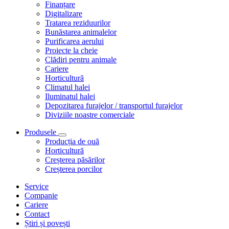
Finanțare
Digitalizare
Tratarea reziduurilor
Bunăstarea animalelor
Purificarea aerului
Proiecte la cheie
Clădiri pentru animale
Cariere
Horticultură
Climatul halei
Iluminatul halei
Depozitarea furajelor / transportul furajelor
Diviziile noastre comerciale
Produsele
Producția de ouă
Horticultură
Creșterea păsărilor
Creșterea porcilor
Service
Companie
Cariere
Contact
Știri și povești