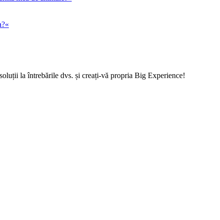
a?«
soluții la întrebările dvs. și creați-vă propria Big Experience!