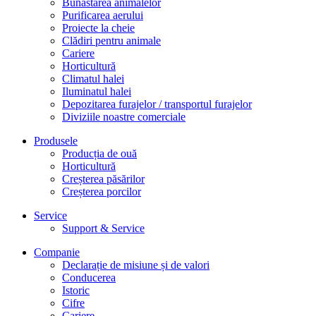
Bunăstarea animalelor
Purificarea aerului
Proiecte la cheie
Clădiri pentru animale
Cariere
Horticultură
Climatul halei
Iluminatul halei
Depozitarea furajelor / transportul furajelor
Diviziile noastre comerciale
Produsele
Producția de ouă
Horticultură
Creșterea păsărilor
Creșterea porcilor
Service
Support & Service
Companie
Declarație de misiune și de valori
Conducerea
Istoric
Cifre
Cariere