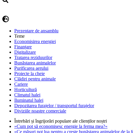
Prezentare de ansamblu
Teme
Economisirea energiei
Finanțare
Digitalizare
Tratarea reziduurilor
Bunăstarea animalelor
Purificarea aerului
Proiecte la cheie
Clădiri pentru animale
Cariere
Horticultură
Climatul halei
Iluminatul halei
Depozitarea furajelor / transportul furajelor
Diviziile noastre comerciale
Întrebări și îngrijorări populare ale clienților noștri
»Cum pot să economisesc energie la ferma mea?«
»Ce măsuri pot lua pentru a crește bunăstarea animalelor de la