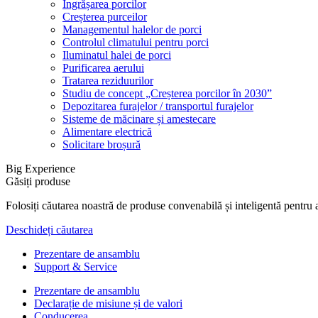
Îngrășarea porcilor
Creșterea purceilor
Managementul halelor de porci
Controlul climatului pentru porci
Iluminatul halei de porci
Purificarea aerului
Tratarea reziduurilor
Studiu de concept „Creșterea porcilor în 2030”
Depozitarea furajelor / transportul furajelor
Sisteme de măcinare și amestecare
Alimentare electrică
Solicitare broșură
Big Experience
Găsiți produse
Folosiți căutarea noastră de produse convenabilă și inteligentă pentru 
Deschideți căutarea
Prezentare de ansamblu
Support & Service
Prezentare de ansamblu
Declarație de misiune și de valori
Conducerea