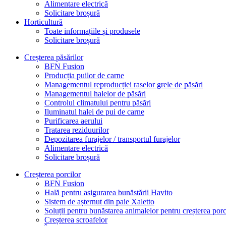
Alimentare electrică
Solicitare broșură
Horticultură
Toate informațiile și produsele
Solicitare broșură
Creșterea păsărilor
BFN Fusion
Producția puilor de carne
Managementul reproducției raselor grele de păsări
Managementul halelor de păsări
Controlul climatului pentru păsări
Iluminatul halei de pui de carne
Purificarea aerului
Tratarea reziduurilor
Depozitarea furajelor / transportul furajelor
Alimentare electrică
Solicitare broșură
Creșterea porcilor
BFN Fusion
Hală pentru asigurarea bunăstării Havito
Sistem de așternut din paie Xaletto
Soluții pentru bunăstarea animalelor pentru creșterea porc
Creșterea scroafelor