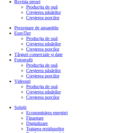
Revista presei
Producția de ouă
Creșterea păsărilor
Creșterea porcilor
Prezentare de ansamblu
EuroTier
Producția de ouă
Creșterea păsărilor
Creșterea porcilor
Târguri comerciale și date
Fotografii
Producția de ouă
Creșterea păsărilor
Creșterea porcilor
Videouri
Producția de ouă
Creșterea păsărilor
Creșterea porcilor
Soluții
Economisirea energiei
Finanțare
Digitalizare
Tratarea reziduurilor