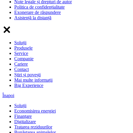
Note legale și drepturi de autor
Politica de confidențialitate
Exonerare de răspundere
Asistență la distanță
Soluții
Produsele
Service
Companie
Cariere
Contact
Știri și povești
Mai multe informații
Big Experience
Înapoi
Soluții
Economisirea energiei
Finanțare
Digitalizare
Tratarea reziduurilor
Bunăstarea animalelor