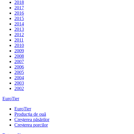
2018
2017
2016
2015
2014
2013
2012
2011
2010
2009
2008
2007
2006
2005
2004
2003
2002
EuroTier
EuroTier
Producția de ouă
Creșterea păsărilor
Creșterea porcilor