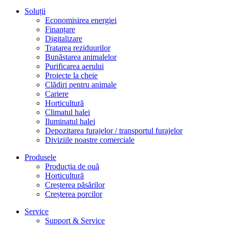
Soluții
Economisirea energiei
Finanțare
Digitalizare
Tratarea reziduurilor
Bunăstarea animalelor
Purificarea aerului
Proiecte la cheie
Clădiri pentru animale
Cariere
Horticultură
Climatul halei
Iluminatul halei
Depozitarea furajelor / transportul furajelor
Diviziile noastre comerciale
Produsele
Producția de ouă
Horticultură
Creșterea păsărilor
Creșterea porcilor
Service
Support & Service