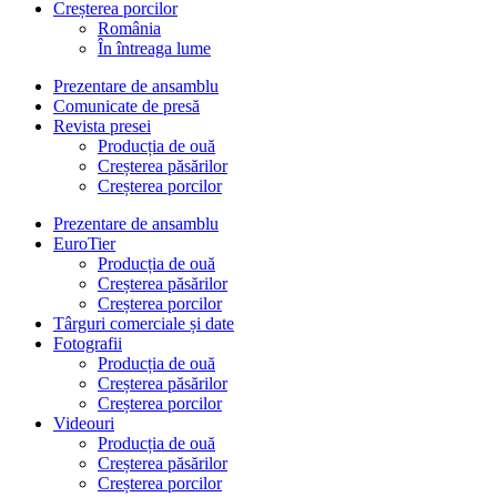
Creșterea porcilor
România
În întreaga lume
Prezentare de ansamblu
Comunicate de presă
Revista presei
Producția de ouă
Creșterea păsărilor
Creșterea porcilor
Prezentare de ansamblu
EuroTier
Producția de ouă
Creșterea păsărilor
Creșterea porcilor
Târguri comerciale și date
Fotografii
Producția de ouă
Creșterea păsărilor
Creșterea porcilor
Videouri
Producția de ouă
Creșterea păsărilor
Creșterea porcilor