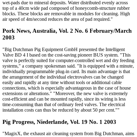
wet-pads due to mineral deposits. Water distributed evenly across
top of a 40cm wide pad composed of honeycomb-structure rubber
blocks. These blocks are removable in modules for cleaning. High
air speed of 4m/second reduces the area of pad required."
Pork News, Australia, Vol. 2 No. 6 February/March
2003
"Big Dutchman Pig Equipment GmbH presented the Intelligent
Valve BD 4 I based on the cost-saving pioneer BUS system. "This
valve is perfectly suited for computer-controlled wet and dry feeding
systems," a company spokesman said. "It is equipped with a minute,
individually programmable plug-in card. Its main advantage is that
the arrangement of the individual electrovalves can be changed
easily and rapidly at any time without tools or additional cable
connections, which is especially advantageous in the case of house
extensions or alterations." "Moreover, the new valve is extremely
cost-efficient and can be mounted rapidly, since its wiring is less
time-consuming than that of ordinary feed valves. The electrical
installation costs can thus be reduced by about 50 per cent.""
Pig Progress, Niederlande, Vol. 19 No. 1 2003
"MagixX, the exhaust air cleaning system from Big Dutchman, aims