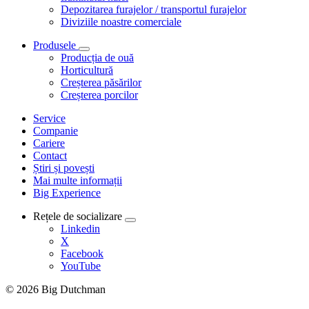
Depozitarea furajelor / transportul furajelor
Diviziile noastre comerciale
Produsele
Producția de ouă
Horticultură
Creșterea păsărilor
Creșterea porcilor
Service
Companie
Cariere
Contact
Știri și povești
Mai multe informații
Big Experience
Rețele de socializare
Linkedin
X
Facebook
YouTube
© 2026 Big Dutchman