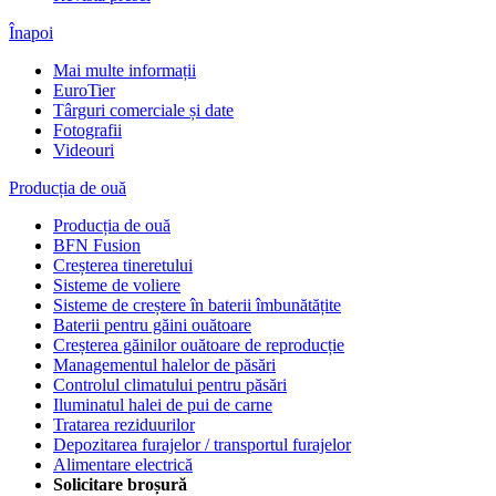
Înapoi
Mai multe informații
EuroTier
Târguri comerciale și date
Fotografii
Videouri
Producția de ouă
Producția de ouă
BFN Fusion
Creșterea tineretului
Sisteme de voliere
Sisteme de creștere în baterii îmbunătățite
Baterii pentru găini ouătoare
Creșterea găinilor ouătoare de reproducție
Managementul halelor de păsări
Controlul climatului pentru păsări
Iluminatul halei de pui de carne
Tratarea reziduurilor
Depozitarea furajelor / transportul furajelor
Alimentare electrică
Solicitare broșură