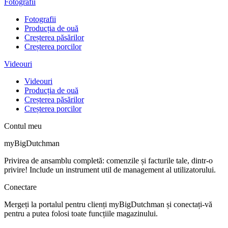
Fotografii
Fotografii
Producția de ouă
Creșterea păsărilor
Creșterea porcilor
Videouri
Videouri
Producția de ouă
Creșterea păsărilor
Creșterea porcilor
Contul meu
myBigDutchman
Privirea de ansamblu completă: comenzile și facturile tale, dintr-o
privire! Include un instrument util de management al utilizatorului.
Conectare
Mergeți la portalul pentru clienți myBigDutchman și conectați-vă
pentru a putea folosi toate funcțiile magazinului.