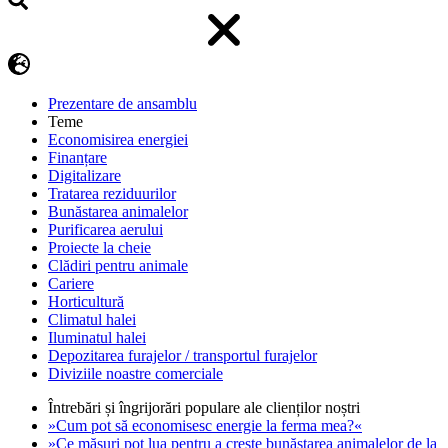
Prezentare de ansamblu
Teme
Economisirea energiei
Finanțare
Digitalizare
Tratarea reziduurilor
Bunăstarea animalelor
Purificarea aerului
Proiecte la cheie
Clădiri pentru animale
Cariere
Horticultură
Climatul halei
Iluminatul halei
Depozitarea furajelor / transportul furajelor
Diviziile noastre comerciale
Întrebări și îngrijorări populare ale clienților noștri
»Cum pot să economisesc energie la ferma mea?«
»Ce măsuri pot lua pentru a crește bunăstarea animalelor de la