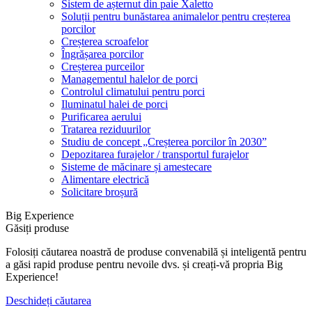
Sistem de așternut din paie Xaletto
Soluții pentru bunăstarea animalelor pentru creșterea
porcilor
Creșterea scroafelor
Îngrășarea porcilor
Creșterea purceilor
Managementul halelor de porci
Controlul climatului pentru porci
Iluminatul halei de porci
Purificarea aerului
Tratarea reziduurilor
Studiu de concept „Creșterea porcilor în 2030”
Depozitarea furajelor / transportul furajelor
Sisteme de măcinare și amestecare
Alimentare electrică
Solicitare broșură
Big Experience
Găsiți produse
Folosiți căutarea noastră de produse convenabilă și inteligentă pentru
a găsi rapid produse pentru nevoile dvs. și creați-vă propria Big
Experience!
Deschideți căutarea