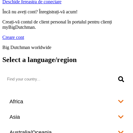
Deschide fereastra de conectare
Încă nu aveți cont? Înregistrați-vă acum!
Creați-vă contul de client personal în portalul pentru clienți
myBigDutchman.
Creare cont
Big Dutchman worldwide
Select a language/region
Africa
Algeria
Asia
العربية
Afghanistan
Australia/Oceania