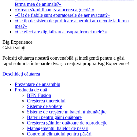
ferma mea de animale?«
»Vreau să-mi finanțez afacerea agricolă.«
»Cât de fiabile sunt epuratoarele de aer evacuat?«
»Ce tip de sistem de purificare a aerului am nevoie la ferma
mea?«
»Ce efect are digitalizarea asupra fermei mele?«
Big Experience
Găsiți soluții
Folosiți căutarea noastră convenabilă și inteligentă pentru a găsi
rapid soluții la întrebările dvs. și creați-vă propria Big Experience!
Deschideți căutarea
Prezentare de ansamblu
Producția de ouă
BFN Fusion
Creșterea tineretului
Sisteme de voliere
Sisteme de creștere în baterii îmbunătățite
Baterii pentru găini ouătoare
Creșterea găinilor ouătoare de reproducție
Managementul halelor de păsări
Controlul climatului pentru păsări