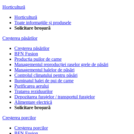
Horticultură
Horticultură
Toate informațiile și produsele
Solicitare broșură
Creșterea păsărilor
Creșterea păsărilor
BFN Fusion
Producția puilor de carne
Managementul reproducției raselor grele de păsări
Managementul halelor de păsări
Controlul climatului pentru păsări
Iluminatul halei de pui de carne
Purificarea aerului
Tratarea reziduurilor
Depozitarea furajelor / transportul furajelor
Alimentare electrică
Solicitare broșură
Creșterea porcilor
Creșterea porcilor
BFN Fusion