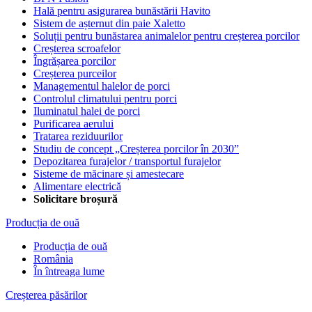
Hală pentru asigurarea bunăstării Havito
Sistem de așternut din paie Xaletto
Soluții pentru bunăstarea animalelor pentru creșterea porcilor
Creșterea scroafelor
Îngrășarea porcilor
Creșterea purceilor
Managementul halelor de porci
Controlul climatului pentru porci
Iluminatul halei de porci
Purificarea aerului
Tratarea reziduurilor
Studiu de concept „Creșterea porcilor în 2030”
Depozitarea furajelor / transportul furajelor
Sisteme de măcinare și amestecare
Alimentare electrică
Solicitare broșură
Producția de ouă
Producția de ouă
România
În întreaga lume
Creșterea păsărilor