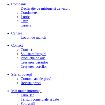
Companie
Declarație de misiune și de valori
Conducerea
Istoric
Cifre
Cariere
Cariere
Locuri de muncă
Contact
Contact
Solicitare broșură
Producția de ouă
Creșterea păsărilor
Creșterea porcilor
Știri și povești
Comunicate de presă
Revista presei
Mai multe informații
EuroTier
Târguri comerciale și date
Fotografii