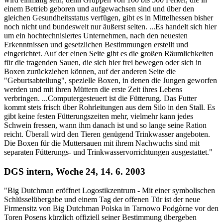
einem Betrieb geboren und aufgewachsen sind und über den
gleichen Gesundheitsstatus verfügen, gibt es in Mittelhessen bisher
noch nicht und bundesweit nur äußerst selten. ...Es handelt sich hier
um ein hochtechnisiertes Unternehmen, nach den neuesten
Erkenntnissen und gesetzlichen Bestimmungen erstellt und
eingerichtet. Auf der einen Seite gibt es die großen Räumlichkeiten
für die tragenden Sauen, die sich hier frei bewegen oder sich in
Boxen zurückziehen können, auf der anderen Seite die
"Geburtsabteilung", spezielle Boxen, in denen die Jungen geworfen
werden und mit ihren Müttern die erste Zeit ihres Lebens
verbringen. ...Computergesteuert ist die Fütterung. Das Futter
kommt stets frisch über Rohrleitungen aus dem Silo in den Stall. Es
gibt keine festen Fütterungszeiten mehr, vielmehr kann jedes
Schwein fressen, wann ihm danach ist und so lange seine Ration
reicht. Überall wird den Tieren genügend Trinkwasser angeboten.
Die Boxen für die Muttersauen mit ihrem Nachwuchs sind mit
separaten Fütterungs- und Trinkwasservorrichtungen ausgestattet."
DGS intern, Woche 24, 14. 6. 2003
"Big Dutchman eröffnet Logostikzentrum - Mit einer symbolischen
Schlüsselübergabe und einem Tag der offenen Tür ist der neue
Firmensitz von Big Dutchman Polska in Tarnowo Podgòrne vor den
Toren Posens kürzlich offiziell seiner Bestimmung übergeben