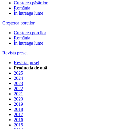
Creșterea păsărilor
România
În întreaga lume
Creșterea porcilor
Creșterea porcilor
România
În întreaga lume
Revista presei
Revista presei
Producția de ouă
2025
2024
2023
2022
2021
2020
2019
2018
2017
2016
2015