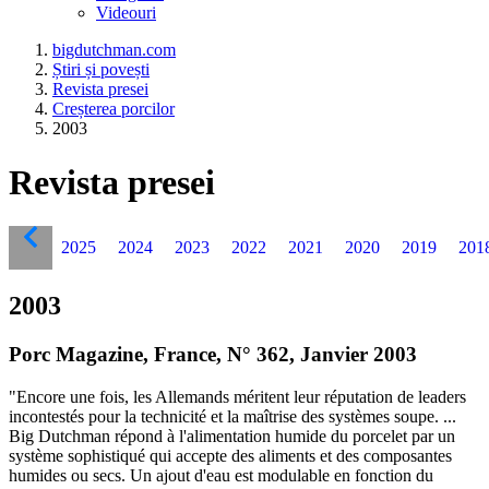
Videouri
bigdutchman.com
Știri și povești
Revista presei
Creșterea porcilor
2003
Revista presei
2025
2024
2023
2022
2021
2020
2019
201
2003
Porc Magazine, France, N° 362, Janvier 2003
"Encore une fois, les Allemands méritent leur réputation de leaders
incontestés pour la technicité et la maîtrise des systèmes soupe. ...
Big Dutchman répond à l'alimentation humide du porcelet par un
système sophistiqué qui accepte des aliments et des composantes
humides ou secs. Un ajout d'eau est modulable en fonction du