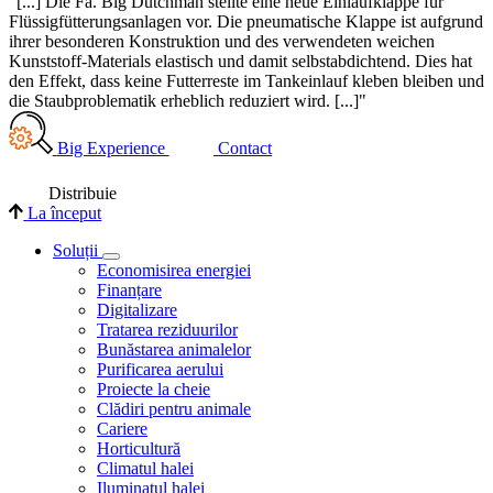
"[...] Die Fa. Big Dutchman stellte eine neue Einlaufklappe für
Flüssigfütterungsanlagen vor. Die pneumatische Klappe ist aufgrund
ihrer besonderen Konstruktion und des verwendeten weichen
Kunststoff-Materials elastisch und damit selbstabdichtend. Dies hat
den Effekt, dass keine Futterreste im Tankeinlauf kleben bleiben und
die Staubproblematik erheblich reduziert wird. [...]"
Big Experience
Contact
Distribuie
La început
Soluții
Economisirea energiei
Finanțare
Digitalizare
Tratarea reziduurilor
Bunăstarea animalelor
Purificarea aerului
Proiecte la cheie
Clădiri pentru animale
Cariere
Horticultură
Climatul halei
Iluminatul halei