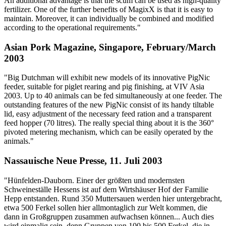
An additional advantage is that the scum can be used as high-quality
fertilizer. One of the further benefits of MagixX is that it is easy to
maintain. Moreover, it can individually be combined and modified
according to the operational requirements."
Asian Pork Magazine, Singapore, February/March
2003
"Big Dutchman will exhibit new models of its innovative PigNic
feeder, suitable for piglet rearing and pig finishing, at VIV Asia
2003. Up to 40 animals can be fed simultaneously at one feeder. The
outstanding features of the new PigNic consist of its handy tiltable
lid, easy adjustment of the necessary feed ration and a transparent
feed hopper (70 litres). The really special thing about it is the 360°
pivoted metering mechanism, which can be easily operated by the
animals."
Nassauische Neue Presse, 11. Juli 2003
"Hünfelden-Dauborn. Einer der größten und modernsten
Schweineställe Hessens ist auf dem Wirtshäuser Hof der Familie
Hepp entstanden. Rund 350 Muttersauen werden hier untergebracht,
etwa 500 Ferkel sollen hier allmontaglich zur Welt kommen, die
dann in Großgruppen zusammen aufwachsen können... Auch dies
wird einmalig sein, denn Gruppen von 100 bis 500 Ferkel, die in