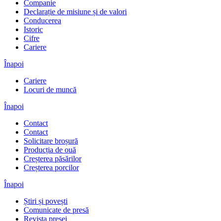
Companie
Declarație de misiune și de valori
Conducerea
Istoric
Cifre
Cariere
Înapoi
Cariere
Locuri de muncă
Înapoi
Contact
Contact
Solicitare broșură
Producția de ouă
Creșterea păsărilor
Creșterea porcilor
Înapoi
Știri și povești
Comunicate de presă
Revista presei