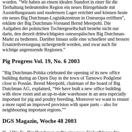
worden. "Wir haben an einem idealen Standort in einer für die
Tierhaltung bedeutenden Region ein neues Bürogebäude mit
Ausstellungsraum und modernem Lager errichtet und können heute
ein neues Big Dutchman-Logistikzentrum in Osteuropa eröffnen",
erklärte der Big Dutchman-Vorstand Bernd Meerpohl. Die
Aufgaben der polnischen Tochtergesellschaft bestehe nicht nur
darin, den derzeit drittwichtigsten osteuropäischen Big Dutchman-
Markt zu bedienen. Darüber hinaus solle eine schnellere und bessere
Ersatzteilversorgung sichergestellt werden, und zwar auch für
wichtige angrenzende Regionen."
Pig Progress Vol. 19, No. 6 2003
"Big Dutchman-Polska celebrated the opening of its new office
building during an Open Day in the town of Tarnowo Podgòrne
close to Posnàn. Bernd Meerpohl, chairman of the board of Big
Dutchman AG, explained, “We have built a new office building
with show room and an up-to-date warehouse in an area especially
important for pig and poultry breeding. Moreover we want to ensure
a more rapid an improved provision with spare parts – also for
neighbouring important regions.”"
DGS Magazin, Woche 48 2003