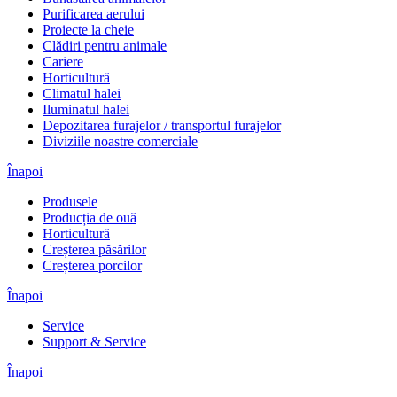
Purificarea aerului
Proiecte la cheie
Clădiri pentru animale
Cariere
Horticultură
Climatul halei
Iluminatul halei
Depozitarea furajelor / transportul furajelor
Diviziile noastre comerciale
Înapoi
Produsele
Producția de ouă
Horticultură
Creșterea păsărilor
Creșterea porcilor
Înapoi
Service
Support & Service
Înapoi