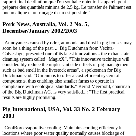
rapport final de dilution que l'on souhaite obtenir. L'appareil peut
préparer des quantités minima de 2,5 kg. Le transfer de l'aliment est
pneumatique et un rinçage d'eau est possible."
Pork News, Australia, Vol. 2 No. 5,
December/January 2002/2003
"Annoyances caused by odor, ammonia and dust in pig houses may
soon be a thing of the past. ... Big Dutchman from Vechta-
Calveslage, presented one of its latest innovations - the exhaust air
cleaning system called "MagixX". "This innovative technique will
considerably reduce the unpleasant side effects of pig management
such as bad smell in the livestock areas", a spokesman for Big
Dutchman said. "Our aim is to offer a cost-efficient system of
components, thus enabling also smaller farms to operate in
compliance with ecological standards." Bernd Meerpohl, chairman
of the Big Dutchman AG, is very satisfied...: "The first practical
results are highly promising.""
Pig International, USA, Vol. 33 No. 2 February
2003
"CoolBox evaporative cooling. Maintains cooling efficiency in
locations where poor water quality normally causes blockage of