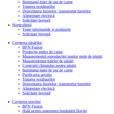
Iluminatul halei de pui de carne
Tratarea reziduurilor
Depozitarea furajelor / transportul furajelor
Alimentare electrică
Solicitare broșură
Horticultură
Toate informațiile și produsele
Solicitare broșură
Creșterea păsărilor
BFN Fusion
Producția puilor de carne
Managementul reproducției raselor grele de păsări
Managementul halelor de păsări
Controlul climatului pentru păsări
Iluminatul halei de pui de carne
Purificarea aerului
Tratarea reziduurilor
Depozitarea furajelor / transportul furajelor
Alimentare electrică
Solicitare broșură
Creșterea porcilor
BFN Fusion
Hală pentru asigurarea bunăstării Havito