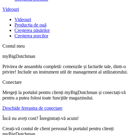
Videouri
Videouri
Producția de ouă
Creșterea păsărilor
Creșterea porcilor
Contul meu
myBigDutchman
Privirea de ansamblu completă: comenzile și facturile tale, dintr-o
privire! Include un instrument util de management al utilizatorului.
Conectare
Mergeți la portalul pentru clienți myBigDutchman și conectați-vă
pentru a putea folosi toate funcțiile magazinului.
Deschide fereastra de conectare
Încă nu aveți cont? Înregistrați-vă acum!
Creați-vă contul de client personal în portalul pentru clienți
myBigDutchman.