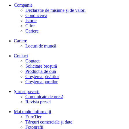
Companie
Declarație de misiune și de valori
Conducerea
Istoric
Cifre
Cariere
Cariere
Locuri de muncă
Contact
Contact
Solicitare broșură
Producția de ouă
Creșterea păsărilor
Creșterea porcilor
Știri și povești
Comunicate de presă
Revista presei
Mai multe informații
EuroTier
Târguri comerciale și date
Fotografii