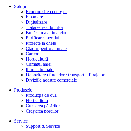
Soluții
Economisirea energiei
Finanțare
Digitalizare
Tratarea reziduurilor
Bunăstarea animalelor
Purificarea aerului
Proiecte la cheie
Clădiri pentru animale
Cariere
Horticultură
Climatul halei
Iluminatul halei
Depozitarea furajelor / transportul furajelor
Diviziile noastre comerciale
Produsele
Producția de ouă
Horticultură
Creșterea păsărilor
Creșterea porcilor
Service
Support & Service