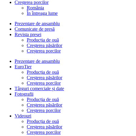
Creșterea porcilor
România
În întreaga lume
Prezentare de ansamblu
Comunicate de presă
Revista presei
Producția de ouă
Creșterea păsărilor
Creșterea porcilor
Prezentare de ansamblu
EuroTier
Producția de ouă
Creșterea păsărilor
Creșterea porcilor
Târguri comerciale și date
Fotografii
Producția de ouă
Creșterea păsărilor
Creșterea porcilor
Videouri
Producția de ouă
Creșterea păsărilor
Creșterea porcilor