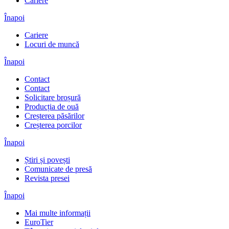
Cariere
Înapoi
Cariere
Locuri de muncă
Înapoi
Contact
Contact
Solicitare broșură
Producția de ouă
Creșterea păsărilor
Creșterea porcilor
Înapoi
Știri și povești
Comunicate de presă
Revista presei
Înapoi
Mai multe informații
EuroTier