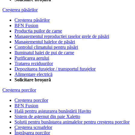
Creșterea păsărilor
Creșterea păsărilor
BFN Fusion
Producția puilor de carne
Managementul reproducției raselor grele de păsări
Managementul halelor de păsări
Controlul climatului pentru păsări
Iluminatul halei de pui de carne
Purificarea aerului
Tratarea reziduurilor
Depozitarea furajelor / transportul furajelor
Alimentare electrică
Solicitare broșură
Creșterea porcilor
Creșterea porcilor
BFN Fusion
Hală pentru asigurarea bunăstării Havito
Sistem de așternut din paie Xaletto
Soluții pentru bunăstarea animalelor pentru creșterea porcilor
Creșterea scroafelor
Îngrășarea porcilor