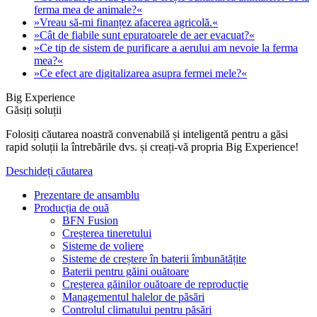
ferma mea de animale?«
»Vreau să-mi finanțez afacerea agricolă.«
»Cât de fiabile sunt epuratoarele de aer evacuat?«
»Ce tip de sistem de purificare a aerului am nevoie la ferma
mea?«
»Ce efect are digitalizarea asupra fermei mele?«
Big Experience
Găsiți soluții
Folosiți căutarea noastră convenabilă și inteligentă pentru a găsi
rapid soluții la întrebările dvs. și creați-vă propria Big Experience!
Deschideți căutarea
Prezentare de ansamblu
Producția de ouă
BFN Fusion
Creșterea tineretului
Sisteme de voliere
Sisteme de creștere în baterii îmbunătățite
Baterii pentru găini ouătoare
Creșterea găinilor ouătoare de reproducție
Managementul halelor de păsări
Controlul climatului pentru păsări