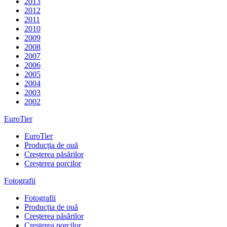
2013
2012
2011
2010
2009
2008
2007
2006
2005
2004
2003
2002
EuroTier
EuroTier
Producția de ouă
Creșterea păsărilor
Creșterea porcilor
Fotografii
Fotografii
Producția de ouă
Creșterea păsărilor
Creșterea porcilor