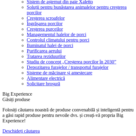
Sistem de așternut din paie Xaletto
Soluții pentru bunăstarea animalelor pentru creșterea
porcilor
Creșterea scroafelor
Îngrășarea porcilor
Creșterea purceilor
Managementul halelor de porci
Controlul climatului pentru porci
Iluminatul halei de porci
Purificarea aerului
Tratarea reziduurilor
Studiu de concept „Creșterea porcilor în 2030”
Depozitarea furajelor / transportul furajelor
Sisteme de măcinare și amestecare
Alimentare electrică
Solicitare broșură
Big Experience
Găsiți produse
Folosiți căutarea noastră de produse convenabilă și inteligentă pentru
a găsi rapid produse pentru nevoile dvs. și creați-vă propria Big
Experience!
Deschideți căutarea