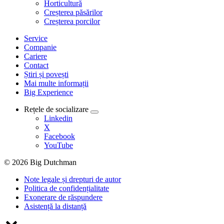
Horticultură
Creșterea păsărilor
Creșterea porcilor
Service
Companie
Cariere
Contact
Știri și povești
Mai multe informații
Big Experience
Rețele de socializare
Linkedin
X
Facebook
YouTube
© 2026 Big Dutchman
Note legale și drepturi de autor
Politica de confidențialitate
Exonerare de răspundere
Asistență la distanță