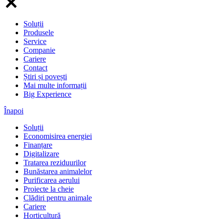
Soluții
Produsele
Service
Companie
Cariere
Contact
Știri și povești
Mai multe informații
Big Experience
Înapoi
Soluții
Economisirea energiei
Finanțare
Digitalizare
Tratarea reziduurilor
Bunăstarea animalelor
Purificarea aerului
Proiecte la cheie
Clădiri pentru animale
Cariere
Horticultură