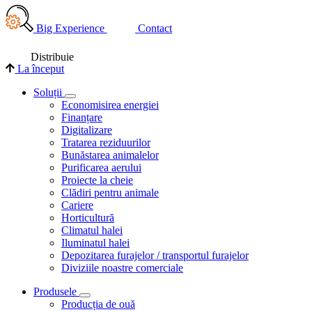
Big Experience
Contact
Distribuie
La început
Soluții
Economisirea energiei
Finanțare
Digitalizare
Tratarea reziduurilor
Bunăstarea animalelor
Purificarea aerului
Proiecte la cheie
Clădiri pentru animale
Cariere
Horticultură
Climatul halei
Iluminatul halei
Depozitarea furajelor / transportul furajelor
Diviziile noastre comerciale
Produsele
Producția de ouă