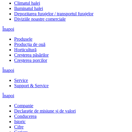
Climatul halei
Iluminatul halei
Depozitarea furajelor / transportul furajelor
Diviziile noastre comerciale
Înapoi
Produsele
Producția de ouă
Horticultură
Creșterea păsărilor
Creșterea porcilor
Înapoi
Service
Support & Service
Înapoi
Companie
Declarație de misiune și de valori
Conducerea
Istoric
Cifre