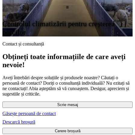
Controlul climatizării pentru creșterea
porcilor
Contact și consultanță
Obțineți toate informațiile de care aveți
nevoie!
Aveți întrebări despre soluțiile și produsele noastre? Căutați o
persoană de contact? Doriți o consultanță individuală? Nu ezitați să
ne contactați! Abia așteptăm să vă cunoaștem. Desigur, apreciem și
sugestiile și criticile.
Scrie mesaj
Găsește persoană de contact
Descarcă broșură
Cerere broșură