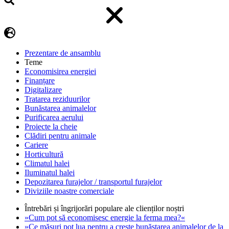
Prezentare de ansamblu
Teme
Economisirea energiei
Finanțare
Digitalizare
Tratarea reziduurilor
Bunăstarea animalelor
Purificarea aerului
Proiecte la cheie
Clădiri pentru animale
Cariere
Horticultură
Climatul halei
Iluminatul halei
Depozitarea furajelor / transportul furajelor
Diviziile noastre comerciale
Întrebări și îngrijorări populare ale clienților noștri
»Cum pot să economisesc energie la ferma mea?«
»Ce măsuri pot lua pentru a crește bunăstarea animalelor de la