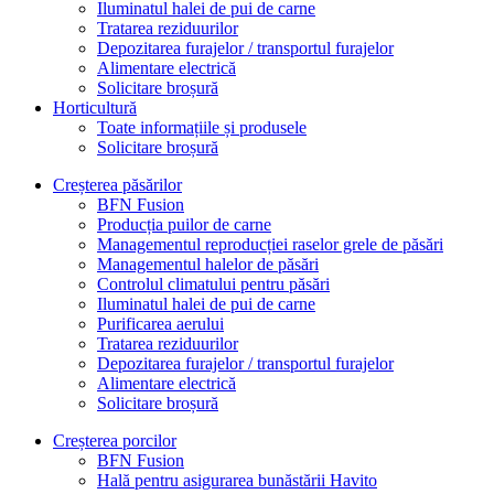
Iluminatul halei de pui de carne
Tratarea reziduurilor
Depozitarea furajelor / transportul furajelor
Alimentare electrică
Solicitare broșură
Horticultură
Toate informațiile și produsele
Solicitare broșură
Creșterea păsărilor
BFN Fusion
Producția puilor de carne
Managementul reproducției raselor grele de păsări
Managementul halelor de păsări
Controlul climatului pentru păsări
Iluminatul halei de pui de carne
Purificarea aerului
Tratarea reziduurilor
Depozitarea furajelor / transportul furajelor
Alimentare electrică
Solicitare broșură
Creșterea porcilor
BFN Fusion
Hală pentru asigurarea bunăstării Havito