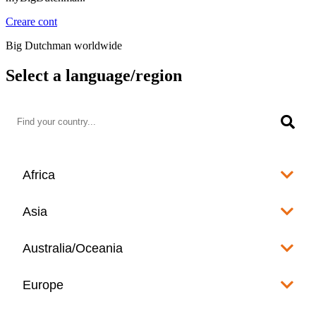
Creare cont
Big Dutchman worldwide
Select a language/region
Africa
Algeria
Asia
العربية
Afghanistan
Australia/Oceania
Angola
English
www.bigdutchman.co.za
Australia
Europe
Bangladesh
Benin
www.bigdutchman.asia
www.bigdutchman.asia
Français
Albania