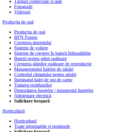
Târguri comerciale și date
Fotografii
Videouri
Producția de ouă
Producția de ouă
BFN Fusion
Creșterea tineretului
Sisteme de voliere
Sisteme de creștere în baterii îmbunătățite
Baterii pentru găini ouătoare
Creșterea găinilor ouătoare de reproducție
Managementul halelor de păsări
Controlul climatului pentru păsări
Iluminatul halei de pui de carne
Tratarea reziduurilor
Depozitarea furajelor / transportul furajelor
Alimentare electrică
Solicitare broșură
Horticultură
Horticultură
Toate informațiile și produsele
Solicitare broșură