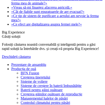
ferma mea de animale?«
»Vreau să-mi finanțez afacerea agricolă.«
»Cât de fiabile sunt epuratoarele de aer evacuat?«
»Ce tip de sistem de purificare a aerului am nevoie la ferma
mea?«
»Ce efect are digitalizarea asupra fermei mele?«
Big Experience
Găsiți soluții
Folosiți căutarea noastră convenabilă și inteligentă pentru a găsi
rapid soluții la întrebările dvs. și creați-vă propria Big Experience!
Deschideți căutarea
Prezentare de ansamblu
Producția de ouă
BFN Fusion
Creșterea tineretului
Sisteme de voliere
Sisteme de creștere în baterii îmbunătățite
Baterii pentru găini ouătoare
Creșterea găinilor ouătoare de reproducție
Managementul halelor de păsări
Controlul climatului pentru păsări