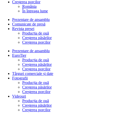
Creșterea porcilor
România
În întreaga lume
Prezentare de ansamblu
Comunicate de presă
Revista presei
Producția de ouă
Creșterea păsărilor
Creșterea porcilor
Prezentare de ansamblu
EuroTier
Producția de ouă
Creșterea păsărilor
Creșterea porcilor
Târguri comerciale și date
Fotografii
Producția de ouă
Creșterea păsărilor
Creșterea porcilor
Videouri
Producția de ouă
Creșterea păsărilor
Creșterea porcilor