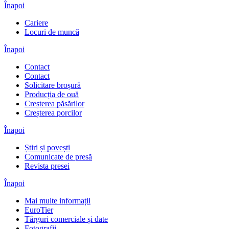
Înapoi
Cariere
Locuri de muncă
Înapoi
Contact
Contact
Solicitare broșură
Producția de ouă
Creșterea păsărilor
Creșterea porcilor
Înapoi
Știri și povești
Comunicate de presă
Revista presei
Înapoi
Mai multe informații
EuroTier
Târguri comerciale și date
Fotografii