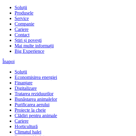
Soluții
Produsele
Service
Companie
Cariere
Contact
Știri și povești
Mai multe informații
Big Experience
Înapoi
Soluții
Economisirea energiei
Finanțare
Digitalizare
Tratarea reziduurilor
Bunăstarea animalelor
Purificarea aerului
Proiecte la cheie
Clădiri pentru animale
Cariere
Horticultură
Climatul halei