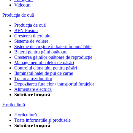
Videouri
Producția de ouă
Producția de ouă
BFN Fusion
Creșterea tineretului
Sisteme de voliere
Sisteme de creștere în baterii îmbunătățite
Baterii pentru găini ouătoare
Creșterea găinilor ouătoare de reproducție
Managementul halelor de păsări
Controlul climatului pentru păsări
Iluminatul halei de pui de carne
Tratarea reziduurilor
Depozitarea furajelor / transportul furajelor
Alimentare electrică
Solicitare broșură
Horticultură
Horticultură
Toate informațiile și produsele
Solicitare broșură