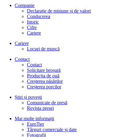
Companie
Declarație de misiune și de valori
Conducerea
Istoric
Cifre
Cariere
Cariere
Locuri de muncă
Contact
Contact
Solicitare broșură
Producția de ouă
Creșterea păsărilor
Creșterea porcilor
Știri și povești
Comunicate de presă
Revista presei
Mai multe informații
EuroTier
Târguri comerciale și date
Fotografii