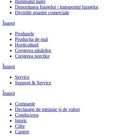
Iluminatul halei
Depozitarea furajelor / transportul furajelor
Diviziile noastre comerciale
Înapoi
Produsele
Producția de ouă
Horticultură
Creșterea păsărilor
Creșterea porcilor
Înapoi
Service
Support & Service
Înapoi
Companie
Declarație de misiune și de valori
Conducerea
Istoric
Cifre
Cariere