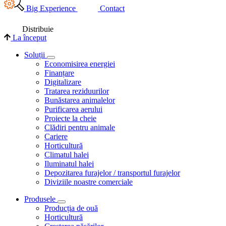
Big Experience
Contact
Distribuie
La început
Soluții
Economisirea energiei
Finanțare
Digitalizare
Tratarea reziduurilor
Bunăstarea animalelor
Purificarea aerului
Proiecte la cheie
Clădiri pentru animale
Cariere
Horticultură
Climatul halei
Iluminatul halei
Depozitarea furajelor / transportul furajelor
Diviziile noastre comerciale
Produsele
Producția de ouă
Horticultură