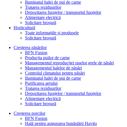
Iluminatul halei de pui de carne
Tratarea reziduurilor
Depozitarea furajelor / transportul furajelor
Alimentare electrică
Solicitare broșură
Horticultură
Toate informațiile și produsele
Solicitare broșură
Creșterea păsărilor
BFN Fusion
Producția puilor de carne
Managementul reproducției raselor grele de păsări
Managementul halelor de păsări
Controlul climatului pentru păsări
Iluminatul halei de pui de carne
Purificarea aerului
Tratarea reziduurilor
Depozitarea furajelor / transportul furajelor
Alimentare electrică
Solicitare broșură
Creșterea porcilor
BFN Fusion
Hală pentru asigurarea bunăstării Havito