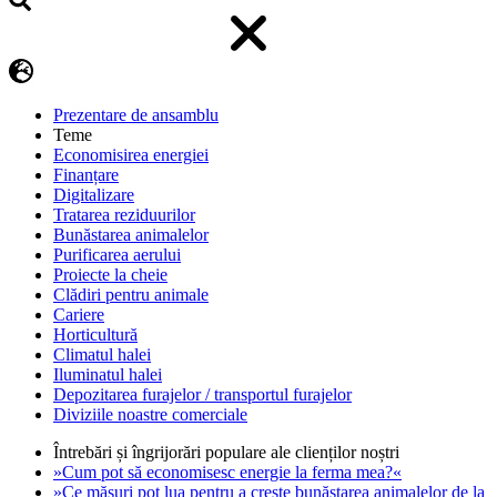
Prezentare de ansamblu
Teme
Economisirea energiei
Finanțare
Digitalizare
Tratarea reziduurilor
Bunăstarea animalelor
Purificarea aerului
Proiecte la cheie
Clădiri pentru animale
Cariere
Horticultură
Climatul halei
Iluminatul halei
Depozitarea furajelor / transportul furajelor
Diviziile noastre comerciale
Întrebări și îngrijorări populare ale clienților noștri
»Cum pot să economisesc energie la ferma mea?«
»Ce măsuri pot lua pentru a crește bunăstarea animalelor de la