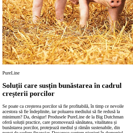
PureLine
Soluții care susțin bunăstarea în cadrul
creșterii porcilor
Se poate ca creșterea porcilor să fie profitabilă, în timp ce nevoile
acestora să fie îndeplinite, iar poluarea mediului să fie redusă la
minimum? Da, desigur! Produsele PureLine de la Big Dutchman
oferă soluții practice, care promovează sănătatea, vitalitatea și
bunăstarea porcilor, protejează mediul și rămân sustenabile, din
punct de vedere financiar. Deoarece suntem pionieri în domeniul