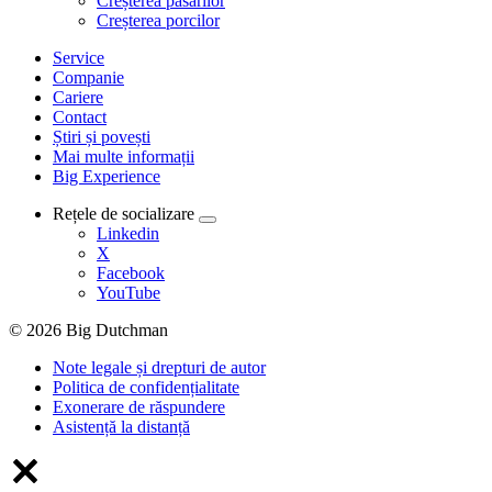
Creșterea păsărilor
Creșterea porcilor
Service
Companie
Cariere
Contact
Știri și povești
Mai multe informații
Big Experience
Rețele de socializare
Linkedin
X
Facebook
YouTube
© 2026 Big Dutchman
Note legale și drepturi de autor
Politica de confidențialitate
Exonerare de răspundere
Asistență la distanță