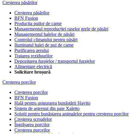
Creșterea păsărilor
Creșterea păsărilor
BFN Fusion
Producția puilor de carne
Managementul reproducției raselor grele de păsări
Managementul halelor de păsări
Controlul climatului pentru păsări
Iluminatul halei de pui de carne
Purificarea aerului
Tratarea reziduurilor
Depozitarea furajelor / transportul furajelor
Alimentare electrică
Solicitare broșură
Creșterea porcilor
Creșterea porcilor
BFN Fusion
Hală pentru asigurarea bunăstării Havito
Sistem de așternut din paie Xaletto
Soluții pentru bunăstarea animalelor pentru creșterea porcilor
Creșterea scroafelor
Îngrășarea porcilor
Creșterea purceilor