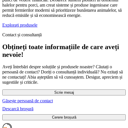
halelor pentru porci, am creat sisteme și produse ingenioase care
permit fermierilor moderni să prioritizeze bunăstarea animalelor, să
reducă emisiile și să economisească energie.
Explorați produsele
Contact și consultanță
Obțineți toate informațiile de care aveți
nevoie!
Aveți întrebări despre soluțiile și produsele noastre? Căutați o
persoană de contact? Doriți o consultanță individuală? Nu ezitați să
ne contactați! Abia așteptăm să vă cunoaștem. Desigur, apreciem și
sugestiile și criticile.
Scrie mesaj
Găsește persoană de contact
Descarcă broșură
Cerere broșură