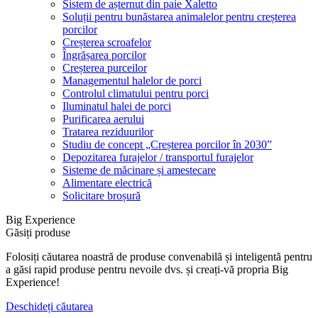
Sistem de așternut din paie Xaletto
Soluții pentru bunăstarea animalelor pentru creșterea
porcilor
Creșterea scroafelor
Îngrășarea porcilor
Creșterea purceilor
Managementul halelor de porci
Controlul climatului pentru porci
Iluminatul halei de porci
Purificarea aerului
Tratarea reziduurilor
Studiu de concept „Creșterea porcilor în 2030”
Depozitarea furajelor / transportul furajelor
Sisteme de măcinare și amestecare
Alimentare electrică
Solicitare broșură
Big Experience
Găsiți produse
Folosiți căutarea noastră de produse convenabilă și inteligentă pentru
a găsi rapid produse pentru nevoile dvs. și creați-vă propria Big
Experience!
Deschideți căutarea