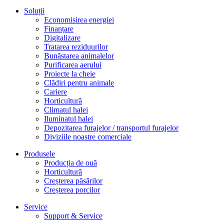
Soluții
Economisirea energiei
Finanțare
Digitalizare
Tratarea reziduurilor
Bunăstarea animalelor
Purificarea aerului
Proiecte la cheie
Clădiri pentru animale
Cariere
Horticultură
Climatul halei
Iluminatul halei
Depozitarea furajelor / transportul furajelor
Diviziile noastre comerciale
Produsele
Producția de ouă
Horticultură
Creșterea păsărilor
Creșterea porcilor
Service
Support & Service