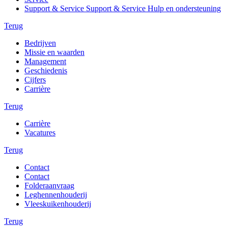
Support & Service Support & Service Hulp en ondersteuning
Terug
Bedrijven
Missie en waarden
Management
Geschiedenis
Cijfers
Carrière
Terug
Carrière
Vacatures
Terug
Contact
Contact
Folderaanvraag
Leghennenhouderij
Vleeskuikenhouderij
Terug