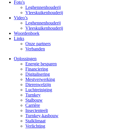
Foto's
Leghennenhouderij
Vleeskuikenhouderij
Video’s
Leghennenhouderij
Vleeskuikenhouderij
Woordenboek
Links
Onze partners
Verbanden
Oplossingen
Energie besparen
Financiering
Digitalisering
Mestverwerking
Dierenwelzijn
Luchtreiniging
Turnkey
Stalbouw
Carrière
Insectenteelt
Turnkey-kasbouw
Stalklimaat
Verlichting