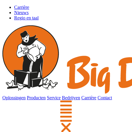
Carrière
Nieuws
Regio en taal
Oplossingen
Producten
Service
Bedrijven
Carrière
Contact