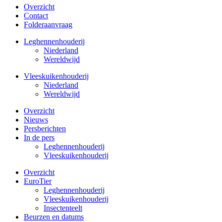
Overzicht
Contact
Folderaanvraag
Leghennenhouderij
Niederland
Wereldwijd
Vleeskuikenhouderij
Niederland
Wereldwijd
Overzicht
Nieuws
Persberichten
In de pers
Leghennenhouderij
Vleeskuikenhouderij
Overzicht
EuroTier
Leghennenhouderij
Vleeskuikenhouderij
Insectenteelt
Beurzen en datums