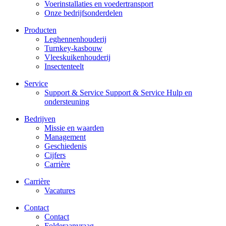
Voerinstallaties en voedertransport
Onze bedrijfsonderdelen
Producten
Leghennenhouderij
Turnkey-kasbouw
Vleeskuikenhouderij
Insectenteelt
Service
Support & Service Support & Service Hulp en
ondersteuning
Bedrijven
Missie en waarden
Management
Geschiedenis
Cijfers
Carrière
Carrière
Vacatures
Contact
Contact
Folderaanvraag