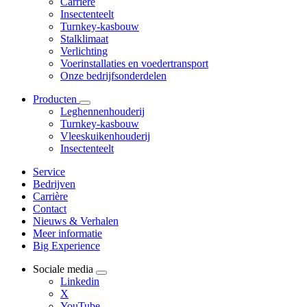
Carrière
Insectenteelt
Turnkey-kasbouw
Stalklimaat
Verlichting
Voerinstallaties en voedertransport
Onze bedrijfsonderdelen
Producten
Leghennenhouderij
Turnkey-kasbouw
Vleeskuikenhouderij
Insectenteelt
Service
Bedrijven
Carrière
Contact
Nieuws & Verhalen
Meer informatie
Big Experience
Sociale media
Linkedin
X
YouTube