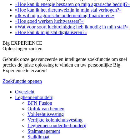
»Hoe kan ik energie besparen op mijn agrarische bedrijf?«
»Hoe kan ik het dierenwelzijn in mijn stal verhogen?«
»Ik wil mijn agrarische onderneming financieren.«
»Hoe goed werken luchtwassers?«
»Wat voor soort luchtreiniging heb ik nodig in mijn stal?«
»Hoe kan ik mijn stal digitaliseren?«
Big EXPERIENCE
Oplossingen zoeken
Gebruik onze geavanceerde en intelligente zoekfunctie om snel
precies de juiste oplossing te vinden en uw persoonlijke Big
Experience te ervaren!
Zoekfunctie openen
Overzicht
Leghennenhouderij
BFN Fusion
Opfok van hennen
Volièrehuisvesting
Verrijkte koloniehuisvesting
Leghennen-ouderdierhouderij
Stalmanagement
Stalklimaat