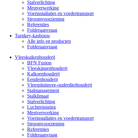
Stalverlichting
Mestverwerking
Voerinstallaties en voedertransport
Stroomvoorziening
Referenties
Folderaanvraag
Turnkey-kasbouw
Alle info en producten
Folderaanvraag
Vleeskuikenhouderij
BFN Fusion
Vleeskippenhouderij
Kalkoenhouderij
Eendenhouderij
Vleespluimvee-ouderdierhouderij
Stalmanagement
Stalklimaat
Stalverlichting
Luchtreiniging
Mestverwerking
Voerinstallaties en voedertransport
Stroomvoorziening
Referenties
Folderaanvraag