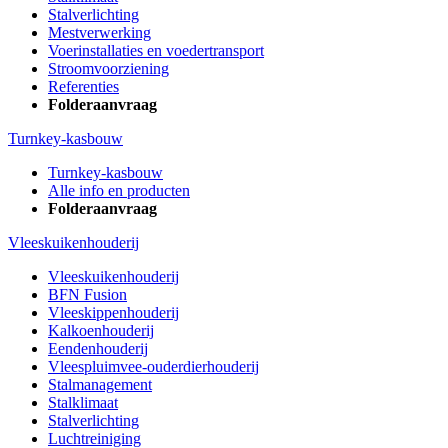
Stalverlichting
Mestverwerking
Voerinstallaties en voedertransport
Stroomvoorziening
Referenties
Folderaanvraag
Turnkey-kasbouw
Turnkey-kasbouw
Alle info en producten
Folderaanvraag
Vleeskuikenhouderij
Vleeskuikenhouderij
BFN Fusion
Vleeskippenhouderij
Kalkoenhouderij
Eendenhouderij
Vleespluimvee-ouderdierhouderij
Stalmanagement
Stalklimaat
Stalverlichting
Luchtreiniging