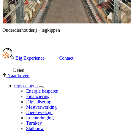
Ouderdierhouderij – legkippen
M
Big Experience
Contact
Delen
Naar boven
Oplossingen
Energie besparen
Financiering
Digitalisering
Mestverwerking
Dierenwelzijn
Luchtreiniging
Turnkey
Stalbouw