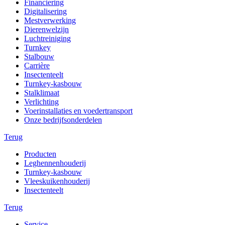
Financiering
Digitalisering
Mestverwerking
Dierenwelzijn
Luchtreiniging
Turnkey
Stalbouw
Carrière
Insectenteelt
Turnkey-kasbouw
Stalklimaat
Verlichting
Voerinstallaties en voedertransport
Onze bedrijfsonderdelen
Terug
Producten
Leghennenhouderij
Turnkey-kasbouw
Vleeskuikenhouderij
Insectenteelt
Terug
Service