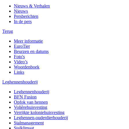
Nieuws & Verhalen
Nieuws
Persberichten
In de pers
Terug
Meer informatie
EuroTier
Beurzen en datums
Foto's
Video’s
Woordenboek
Links
Leghennenhouderij
Leghennenhouderij
BFN Fusion
Opfok van hennen
Volièrehuisvesting
Verrijkte koloniehuisvesting
Leghennen-ouderdierhouderij
Stalmanagement
Stalklimaat