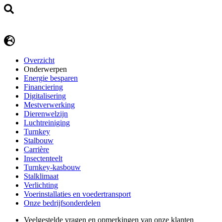
Overzicht
Onderwerpen
Energie besparen
Financiering
Digitalisering
Mestverwerking
Dierenwelzijn
Luchtreiniging
Turnkey
Stalbouw
Carrière
Insectenteelt
Turnkey-kasbouw
Stalklimaat
Verlichting
Voerinstallaties en voedertransport
Onze bedrijfsonderdelen
Veelgestelde vragen en opmerkingen van onze klanten