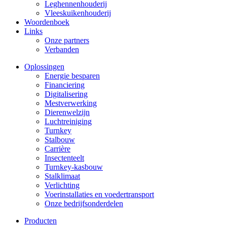
Leghennenhouderij
Vleeskuikenhouderij
Woordenboek
Links
Onze partners
Verbanden
Oplossingen
Energie besparen
Financiering
Digitalisering
Mestverwerking
Dierenwelzijn
Luchtreiniging
Turnkey
Stalbouw
Carrière
Insectenteelt
Turnkey-kasbouw
Stalklimaat
Verlichting
Voerinstallaties en voedertransport
Onze bedrijfsonderdelen
Producten