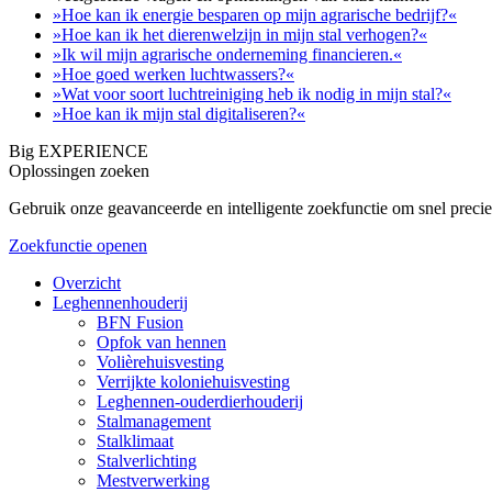
»Hoe kan ik energie besparen op mijn agrarische bedrijf?«
»Hoe kan ik het dierenwelzijn in mijn stal verhogen?«
»Ik wil mijn agrarische onderneming financieren.«
»Hoe goed werken luchtwassers?«
»Wat voor soort luchtreiniging heb ik nodig in mijn stal?«
»Hoe kan ik mijn stal digitaliseren?«
Big EXPERIENCE
Oplossingen zoeken
Gebruik onze geavanceerde en intelligente zoekfunctie om snel precie
Zoekfunctie openen
Overzicht
Leghennenhouderij
BFN Fusion
Opfok van hennen
Volièrehuisvesting
Verrijkte koloniehuisvesting
Leghennen-ouderdierhouderij
Stalmanagement
Stalklimaat
Stalverlichting
Mestverwerking