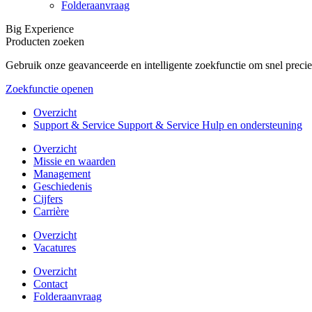
Folderaanvraag
Big Experience
Producten zoeken
Gebruik onze geavanceerde en intelligente zoekfunctie om snel precie
Zoekfunctie openen
Overzicht
Support & Service Support & Service Hulp en ondersteuning
Overzicht
Missie en waarden
Management
Geschiedenis
Cijfers
Carrière
Overzicht
Vacatures
Overzicht
Contact
Folderaanvraag