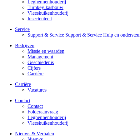
Leghennenhouderij
Turnkey-kasbouw
Vleeskuikenhouderij
Insectenteelt
Service
Support & Service Support & Service Hulp en ondersteu
Bedrijven
Missie en waarden
Management
Geschiedenis
Cijfers
Carrière
Carrière
Vacatures
Contact
Contact
Folderaanvraag
Leghennenhouderij
Vleeskuikenhouderij
Nieuws & Verhalen
Nieuws