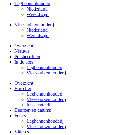
Leghennenhouderij
Niederland
Wereldwijd
Vleeskuikenhouderij
Niederland
Wereldwijd
Overzicht
Nieuws
Persberichten
In de pers
Leghennenhouderij
Vleeskuikenhouderij
Overzicht
EuroTier
Leghennenhouderij
Vleeskuikenhouderij
Insectenteelt
Beurzen en datums
Foto's
Leghennenhouderij
Vleeskuikenhouderij
Video’s