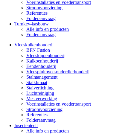
Voerinstallaties en voedertransport
Stroomvoorziening
Referenties
Folderaanvraag
Turnkey-kasbouw
Alle info en producten
Folderaanvraag
Vleeskuikenhouderij
BFN Fusion
Vleeskippenhouderij
Kalkoenhouderij
Eendenhouderij
Vleespluimvee-ouderdierhouderij
Stalmanagement
Stalklimaat
Stalverlichting
Luchtreiniging
Mestverwerking
Voerinstallaties en voedertransport
Stroomvoorziening
Referenties
Folderaanvraag
Insectenteelt
Alle info en producten