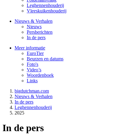
Leghennenhouderij
Vleeskuikenhouderij
Nieuws & Verhalen
Nieuws
Persberichten
In de pers
Meer informatie
EuroTier
Beurzen en datums
Foto's
Video’s
Woordenboek
Links
bigdutchman.com
Nieuws & Verhalen
In de pers
Leghennenhouderij
2025
In de pers