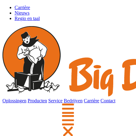
Carrière
Nieuws
Regio en taal
Oplossingen
Producten
Service
Bedrijven
Carrière
Contact