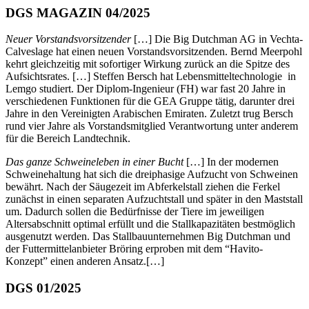
DGS MAGAZIN 04/2025
Neuer Vorstandsvorsitzender
[…] Die Big Dutchman AG in Vechta-
Calveslage hat einen neuen Vorstandsvorsitzenden. Bernd Meerpohl
kehrt gleichzeitig mit sofortiger Wirkung zurück an die Spitze des
Aufsichtsrates. […] Steffen Bersch hat Lebensmitteltechnologie in
Lemgo studiert. Der Diplom-Ingenieur (FH) war fast 20 Jahre in
verschiedenen Funktionen für die GEA Gruppe tätig, darunter drei
Jahre in den Vereinigten Arabischen Emiraten. Zuletzt trug Bersch
rund vier Jahre als Vorstandsmitglied Verantwortung unter anderem
für die Bereich Landtechnik.
Das ganze Schweineleben in einer Bucht
[…] In der modernen
Schweinehaltung hat sich die dreiphasige Aufzucht von Schweinen
bewährt. Nach der Säugezeit im Abferkelstall ziehen die Ferkel
zunächst in einen separaten Aufzuchtstall und später in den Maststall
um. Dadurch sollen die Bedürfnisse der Tiere im jeweiligen
Altersabschnitt optimal erfüllt und die Stallkapazitäten bestmöglich
ausgenutzt werden. Das Stallbauunternehmen Big Dutchman und
der Futtermittelanbieter Bröring erproben mit dem “Havito-
Konzept” einen anderen Ansatz.[…]
DGS 01/2025