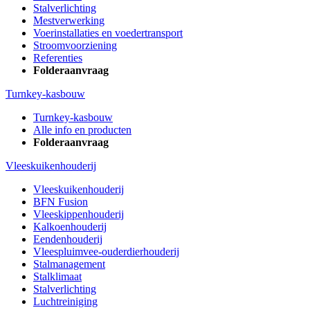
Stalverlichting
Mestverwerking
Voerinstallaties en voedertransport
Stroomvoorziening
Referenties
Folderaanvraag
Turnkey-kasbouw
Turnkey-kasbouw
Alle info en producten
Folderaanvraag
Vleeskuikenhouderij
Vleeskuikenhouderij
BFN Fusion
Vleeskippenhouderij
Kalkoenhouderij
Eendenhouderij
Vleespluimvee-ouderdierhouderij
Stalmanagement
Stalklimaat
Stalverlichting
Luchtreiniging