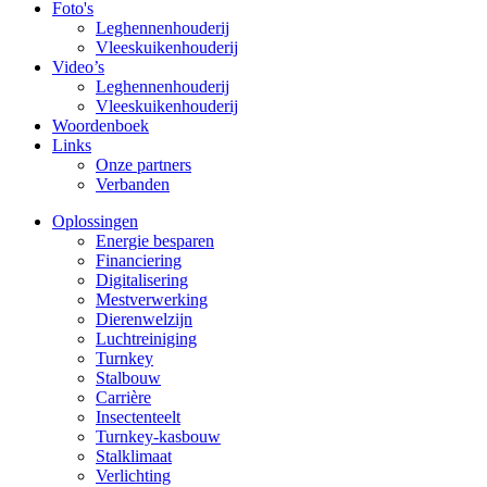
Foto's
Leghennenhouderij
Vleeskuikenhouderij
Video’s
Leghennenhouderij
Vleeskuikenhouderij
Woordenboek
Links
Onze partners
Verbanden
Oplossingen
Energie besparen
Financiering
Digitalisering
Mestverwerking
Dierenwelzijn
Luchtreiniging
Turnkey
Stalbouw
Carrière
Insectenteelt
Turnkey-kasbouw
Stalklimaat
Verlichting