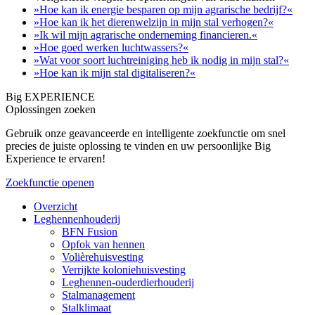
»Hoe kan ik energie besparen op mijn agrarische bedrijf?«
»Hoe kan ik het dierenwelzijn in mijn stal verhogen?«
»Ik wil mijn agrarische onderneming financieren.«
»Hoe goed werken luchtwassers?«
»Wat voor soort luchtreiniging heb ik nodig in mijn stal?«
»Hoe kan ik mijn stal digitaliseren?«
Big EXPERIENCE
Oplossingen zoeken
Gebruik onze geavanceerde en intelligente zoekfunctie om snel
precies de juiste oplossing te vinden en uw persoonlijke Big
Experience te ervaren!
Zoekfunctie openen
Overzicht
Leghennenhouderij
BFN Fusion
Opfok van hennen
Volièrehuisvesting
Verrijkte koloniehuisvesting
Leghennen-ouderdierhouderij
Stalmanagement
Stalklimaat