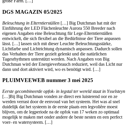
große Farm. […]
DGS MAGAZIN 05/2025
Beleuchtung in Elterntierställen
[…] Big Dutchman hat mit der
Einführung der LED Flächenleuchte Aurora 550 Breeder nach
eigenen Angaben eine Beleuchtung für Lege-Elterntierställen
entwickelt, die sich flexibel an die Bedürfnisse der Tiere anpassen
lässt. […] lassen sich mit dieser Leuchte Beleuchtungsstärke,
Lichtfarbe und Lichtrichtung dynamisch anpassen. Dadurch sollen
das Verhalten der Tiere gezielt gelenkt und die natürlichen
Tagesrhythmen unterstützt werden. Nach Angaben von Big
Dutchman wird der Energieverbrauch reduziert, weil das Licht nur
dann und dort aktiviert wird, wo es benötigt wird. […]
PLUIMVEEWEB nummer 3 mei 2025
Eerste gecombineerde opfok- in legstal ter wereld staat in Ysselsteyn
[…]Bij Big Dutchman vonden ze direct een luisterend oor en ze
werden verrast door de eenvoud van het systeem. Het was al snel
duidelijk dat het systeem in de eerste plaats een legvolière moest
blijven, om de legperiode na de opfok van 17 weken zo optimaal
mogelijk te maken met onder andere de beste nesten en een perfect
voer- en watersysteem. […]