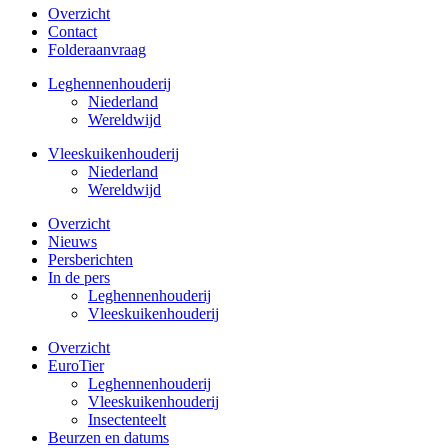
Overzicht
Contact
Folderaanvraag
Leghennenhouderij
Niederland
Wereldwijd
Vleeskuikenhouderij
Niederland
Wereldwijd
Overzicht
Nieuws
Persberichten
In de pers
Leghennenhouderij
Vleeskuikenhouderij
Overzicht
EuroTier
Leghennenhouderij
Vleeskuikenhouderij
Insectenteelt
Beurzen en datums