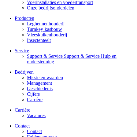
Voerinstallaties en voedertransport
Onze bedrijfsonderdelen
Producten
Leghennenhouderij
Turnkey-kasbouw
Vleeskuikenhouderij
Insectenteelt
Service
Support & Service Support & Service Hulp en
ondersteuning
Bedrijven
Missie en waarden
Management
Geschiedenis
Cijfers
Carrière
Carrière
Vacatures
Contact
Contact
Folderaanvraag