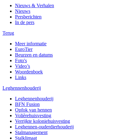
Nieuws & Verhalen
Nieuws
Persberichten
In de pers
Terug
Meer informatie
EuroTier
Beurzen en datums
Foto's
Video’s
Woordenboek
Links
Leghennenhouderij
Leghennenhouderij
BFN Fusion
Opfok van hennen
Volièrehuisvesting
Verrijkte koloniehuisvesting
Leghennen-ouderdierhouderij
Stalmanagement
Stalklimaat