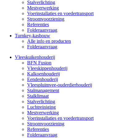
Stalverlichting
Mestverwerking
Voerinstallaties en voedertransport
Stroomvoorziening
Referenties
Folderaanvraag
Turnkey-kasbouw
Alle info en producten
Folderaanvraag
Vleeskuikenhouderij
BFN Fusion
Vleeskippenhouderij
Kalkoenhouderij
Eendenhouderij
Vleespluimvee-ouderdierhouderij
Stalmanagement
Stalklimaat
Stalverlichting
Luchtreiniging
Mestverwerking
Voerinstallaties en voedertransport
Stroomvoorziening
Referenties
Folderaanvraag