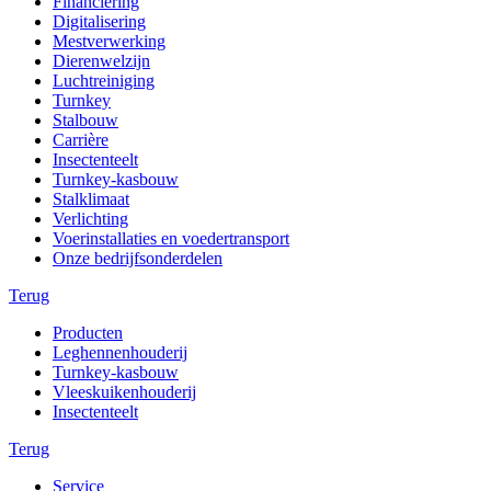
Financiering
Digitalisering
Mestverwerking
Dierenwelzijn
Luchtreiniging
Turnkey
Stalbouw
Carrière
Insectenteelt
Turnkey-kasbouw
Stalklimaat
Verlichting
Voerinstallaties en voedertransport
Onze bedrijfsonderdelen
Terug
Producten
Leghennenhouderij
Turnkey-kasbouw
Vleeskuikenhouderij
Insectenteelt
Terug
Service