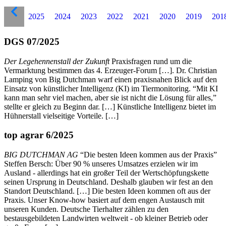
2025
2024
2023
2022
2021
2020
2019
201
DGS 07/2025
Der Legehennenstall der Zukunft
Praxisfragen rund um die
Vermarktung bestimmen das 4. Erzeuger-Forum […]. Dr. Christian
Lamping von Big Dutchman warf einen praxisnahen Blick auf den
Einsatz von künstlicher Intelligenz (KI) im Tiermonitoring. “Mit KI
kann man sehr viel machen, aber sie ist nicht die Lösung für alles,”
stellte er gleich zu Beginn dar. […] Künstliche Intelligenz bietet im
Hühnerstall vielseitige Vorteile. […]
top agrar 6/2025
BIG DUTCHMAN AG
“Die besten Ideen kommen aus der Praxis”
Steffen Bersch: Über 90 % unseres Umsatzes erzielen wir im
Ausland - allerdings hat ein großer Teil der Wertschöpfungskette
seinen Ursprung in Deutschland. Deshalb glauben wir fest an den
Standort Deutschland. […] Die besten Ideen kommen oft aus der
Praxis. Unser Know-how basiert auf dem engen Austausch mit
unseren Kunden. Deutsche Tierhalter zählen zu den
bestausgebildeten Landwirten weltweit - ob kleiner Betrieb oder