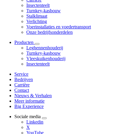
Insectenteelt
Turnkey-kasbouw
Stalklimaat
Verlichting
Voerinstallaties en voedertransport
Onze bedrijfsonderdelen
Producten
Leghennenhouderij
Turnkey-kasbouw
Vleeskuikenhouderij
Insectenteelt
Service
Bedrijven
Carrière
Contact
Nieuws & Verhalen
Meer informatie
Big Experience
Sociale media
Linkedin
X
YouTube