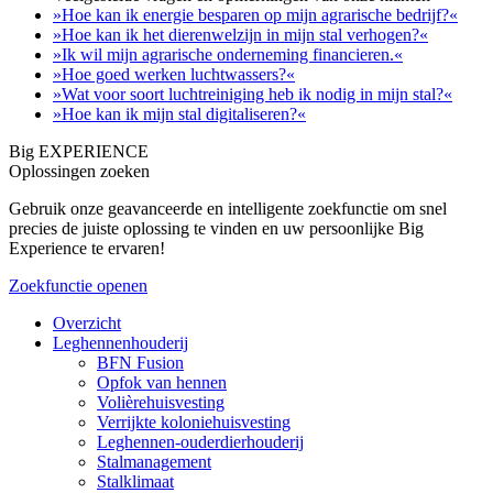
»Hoe kan ik energie besparen op mijn agrarische bedrijf?«
»Hoe kan ik het dierenwelzijn in mijn stal verhogen?«
»Ik wil mijn agrarische onderneming financieren.«
»Hoe goed werken luchtwassers?«
»Wat voor soort luchtreiniging heb ik nodig in mijn stal?«
»Hoe kan ik mijn stal digitaliseren?«
Big EXPERIENCE
Oplossingen zoeken
Gebruik onze geavanceerde en intelligente zoekfunctie om snel
precies de juiste oplossing te vinden en uw persoonlijke Big
Experience te ervaren!
Zoekfunctie openen
Overzicht
Leghennenhouderij
BFN Fusion
Opfok van hennen
Volièrehuisvesting
Verrijkte koloniehuisvesting
Leghennen-ouderdierhouderij
Stalmanagement
Stalklimaat