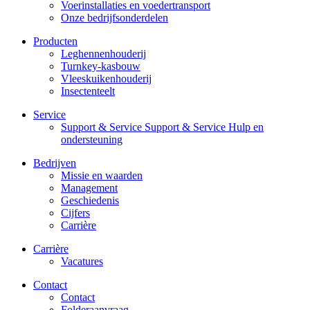
Voerinstallaties en voedertransport
Onze bedrijfsonderdelen
Producten
Leghennenhouderij
Turnkey-kasbouw
Vleeskuikenhouderij
Insectenteelt
Service
Support & Service Support & Service Hulp en
ondersteuning
Bedrijven
Missie en waarden
Management
Geschiedenis
Cijfers
Carrière
Carrière
Vacatures
Contact
Contact
Folderaanvraag