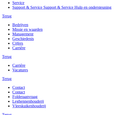
Service
Support & Service Support & Service Hulp en ondersteuning
Terug
Bedrijven
Missie en waarden
Management
Geschiedenis
Cijfers
Carrière
Terug
Carrière
Vacatures
Terug
Contact
Contact
Folderaanvraag
Leghennenhouderij
Vleeskuikenhouderij
Terug