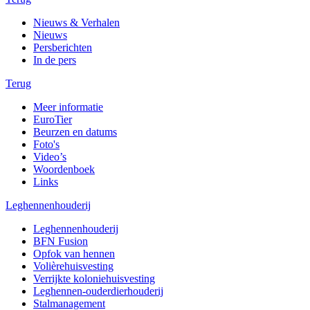
Nieuws & Verhalen
Nieuws
Persberichten
In de pers
Terug
Meer informatie
EuroTier
Beurzen en datums
Foto's
Video’s
Woordenboek
Links
Leghennenhouderij
Leghennenhouderij
BFN Fusion
Opfok van hennen
Volièrehuisvesting
Verrijkte koloniehuisvesting
Leghennen-ouderdierhouderij
Stalmanagement