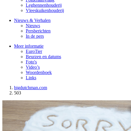
Leghennenhouderij
Vleeskuikenhouderij
Nieuws & Verhalen
Nieuws
Persberichten
In de pers
Meer informatie
EuroTier
Beurzen en datums
Foto's
Video’s
Woordenboek
Links
bigdutchman.com
503