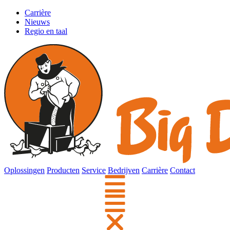
Carrière
Nieuws
Regio en taal
Oplossingen
Producten
Service
Bedrijven
Carrière
Contact