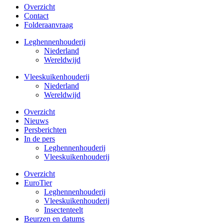
Overzicht
Contact
Folderaanvraag
Leghennenhouderij
Niederland
Wereldwijd
Vleeskuikenhouderij
Niederland
Wereldwijd
Overzicht
Nieuws
Persberichten
In de pers
Leghennenhouderij
Vleeskuikenhouderij
Overzicht
EuroTier
Leghennenhouderij
Vleeskuikenhouderij
Insectenteelt
Beurzen en datums