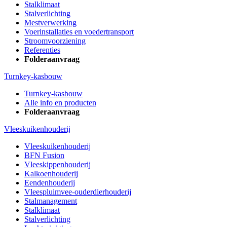
Stalklimaat
Stalverlichting
Mestverwerking
Voerinstallaties en voedertransport
Stroomvoorziening
Referenties
Folderaanvraag
Turnkey-kasbouw
Turnkey-kasbouw
Alle info en producten
Folderaanvraag
Vleeskuikenhouderij
Vleeskuikenhouderij
BFN Fusion
Vleeskippenhouderij
Kalkoenhouderij
Eendenhouderij
Vleespluimvee-ouderdierhouderij
Stalmanagement
Stalklimaat
Stalverlichting