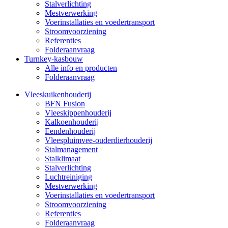
Stalverlichting
Mestverwerking
Voerinstallaties en voedertransport
Stroomvoorziening
Referenties
Folderaanvraag
Turnkey-kasbouw
Alle info en producten
Folderaanvraag
Vleeskuikenhouderij
BFN Fusion
Vleeskippenhouderij
Kalkoenhouderij
Eendenhouderij
Vleespluimvee-ouderdierhouderij
Stalmanagement
Stalklimaat
Stalverlichting
Luchtreiniging
Mestverwerking
Voerinstallaties en voedertransport
Stroomvoorziening
Referenties
Folderaanvraag