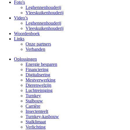
Foto's
Leghennenhouderij
Vleeskuikenhouderij
Video’s
Leghennenhouderij
Vleeskuikenhouderij
Woordenboek
Links
Onze partners
Verbanden
Oplossingen
Energie besparen
Financiering
Digitalisering
Mestverwerking
Dierenwelzijn
Luchtreiniging
Turnkey
Stalbouw
Carrière
Insectenteelt
Turnkey-kasbouw
Stalklimaat
Verlichting