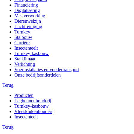
Financiering
Digitalisering
Mestverwerking
Dierenwelzijn
Luchtreiniging
Turnkey
Stalbouw
Carrière
Insectenteelt
Turnkey-kasbouw
Stalklimaat
Verlichting
Voerinstallaties en voedertransport
Onze bedrijfsonderdelen
Terug
Producten
Leghennenhouderij
Turnkey-kasbouw
Vleeskuikenhouderij
Insectenteelt
Terug