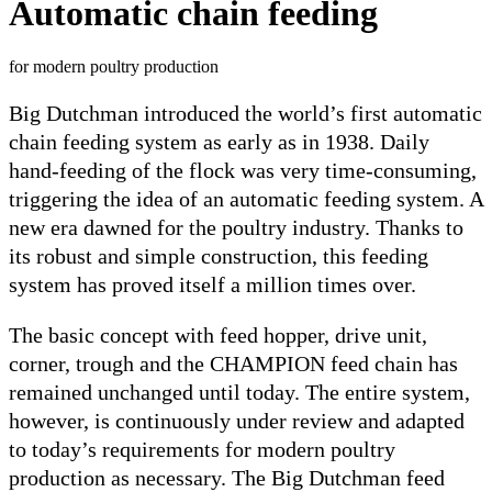
Autom
for modern 
Big Dutch
chain fee
hand-feed
triggerin
new era d
its robus
system ha
The basic
corner, 
remained 
however, 
to today’
productio