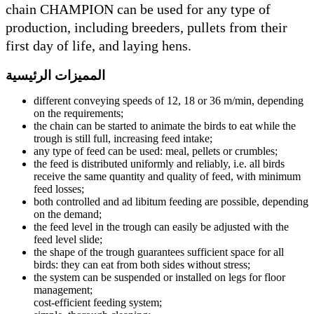
chain CH
productio
first day 
 الرئيسية
diffe
on th
the ch
trough
any ty
the fe
recei
feed l
both c
on th
the fe
feed l
the sh
birds:
the sy
mana
cost-e