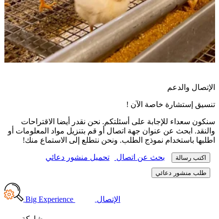
تراحات
معلومات أو
 منك!
Big 
اركة