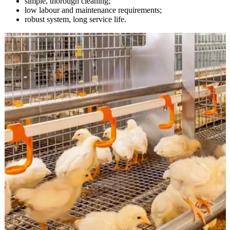
simpl
low l
robust