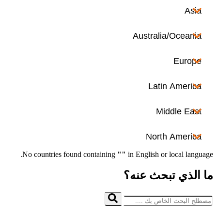
No co