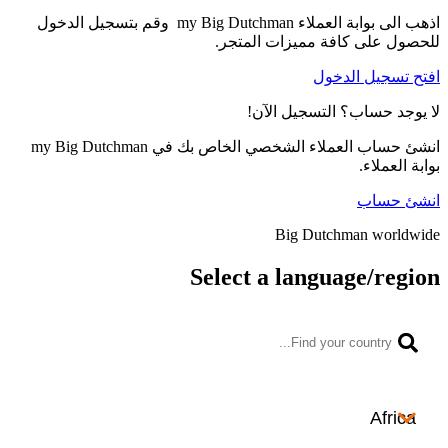
m وقم بتسجيل الدخول
اص بك في my Big Dutchman